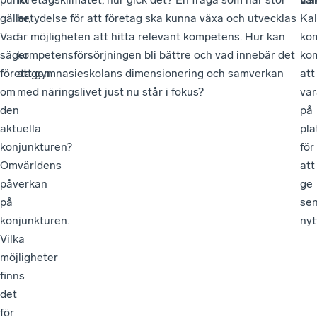
gäller,
betydelse för att företag ska kunna växa och utvecklas
Ka
Vad
är möjligheten att hitta relevant kompetens. Hur kan
ko
säger
kompetensförsörjningen bli bättre och vad innebär det
ko
företagen
att gymnasieskolans dimensionering och samverkan
att
om
med näringslivet just nu står i fokus?
var
den
på
aktuella
pla
konjunkturen?
för
Omvärldens
att
påverkan
ge
på
se
konjunkturen.
nyt
Vilka
möjligheter
finns
det
för