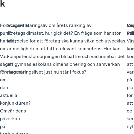
k
Företagarnas
Svenskt Näringsliv om årets ranking av
Re
Va
punkt
företagsklimatet, hur gick det? En fråga som har stor
frå
vä
handlar
betydelse för att företag ska kunna växa och utvecklas
Väs
om,
är möjligheten att hitta relevant kompetens. Hur kan
ko
Vad
kompetensförsörjningen bli bättre och vad innebär det
ko
säger
att gymnasieskolans dimensionering och samverkan
att
företagen
med näringslivet just nu står i fokus?
var
om
på
den
pla
aktuella
för
konjunkturen?
att
Omvärldens
ge
påverkan
se
på
nyt