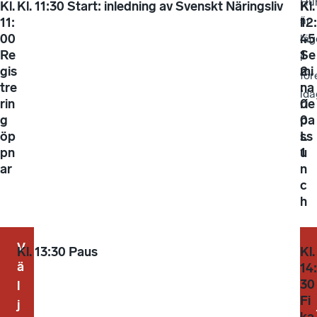
Hu
Kl.
Kl. 11:30 Start: inledning av Svenskt Näringsliv
K
Kl.
är
11:
l
12:
00
.
45
läg
Re
1
Se
i
gis
2
mi
för
tre
:
na
ida
rin
0
rie
g
0
pa
öp
L
ss
pn
u
1
ar
n
c
h
V
Kl. 13:30 Paus
K
Kl.
ä
l
14:
.
30
l
1
Fi
j
3
ka