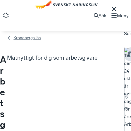
Sök
Meny
Se
Kronobergs län
Ti
Matnyttigt för dig som arbetsgivare
A
de
r
24
okt
b
är
e
det
t
da
för
s
åre
g
Arb