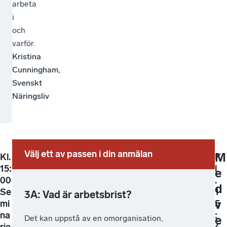
arbeta
i
och
varför.
Kristina
Cunningham,
Svenskt
Näringsliv
Välj ett av passen i din anmälan
M
Kl.
K
15:
l
e
00
.
d
Se
1
3A: Vad är arbetsbrist?
v
mi
5
na
:
e
Det kan uppstå av en omorganisation,
rie
4