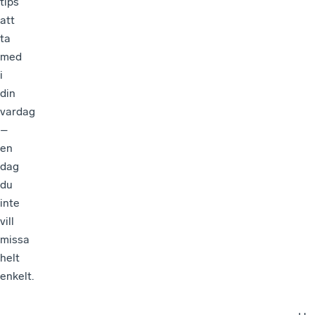
tips
att
ta
med
i
din
vardag
–
en
dag
du
inte
vill
missa
helt
enkelt.