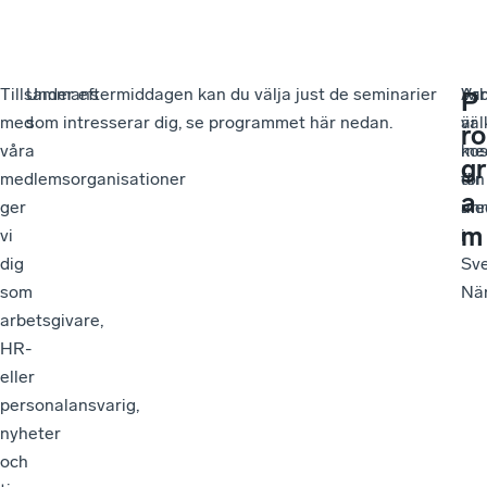
Tillsammans
Under eftermiddagen kan du välja just de seminarier
Ar
Va
P
med
som intresserar dig, se programmet här nedan.
är
vä
ro
våra
kos
me
gr
medlemsorganisationer
för
din
a
ger
me
an
m
vi
i
dig
Sv
som
När
arbetsgivare,
HR-
eller
personalansvarig,
nyheter
och