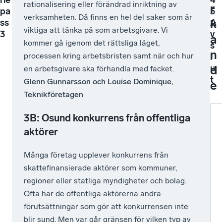
rationalisering eller förändrad inriktning av
r
pa
5
verksamheten. Då finns en hel del saker som är
k
ss
A
viktiga att tänka på som arbetsgivare. Vi
3
v
a
kommer gå igenom det rättsliga läget,
s
n
processen kring arbetsbristen samt när och hur
l
d
u
en arbetsgivare ska förhandla med facket.
t
Glenn Gunnarsson och Louise Dominique,
e
Teknikföretagen
3B: Osund konkurrens från offentliga
aktörer
Många företag upplever konkurrens från
skattefinansierade aktörer som kommuner,
regioner eller statliga myndigheter och bolag.
Ofta har de offentliga aktörerna andra
förutsättningar som gör att konkurrensen inte
blir sund. Men var går gränsen för vilken typ av