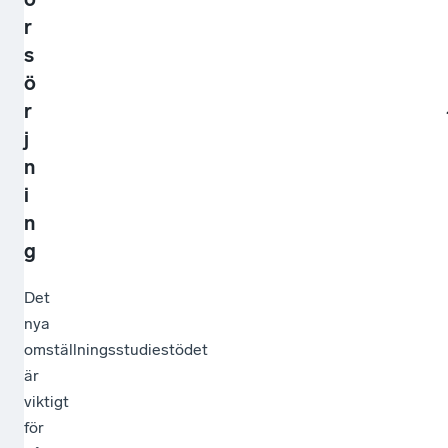
r
s
ö
r
j
n
i
n
g
Det
nya
omställningsstudiestödet
är
viktigt
för