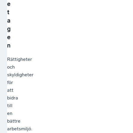
e
t
a
g
e
n
Rättigheter
och
skyldigheter
för
att
bidra
till
en
bättre
arbetsmiljö.