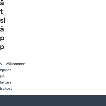
ä
t
sl
ä
p
p
Vi
Välkommen!
bjuder
på
lättare
frukost