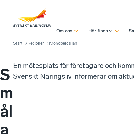
Om oss
Här finns vi
Sa
Start
Regioner
Kronobergs län
En mötesplats för företagare och kom
S
Svenskt Näringsliv informerar om aktuell
m
ål
a