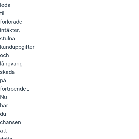
leda
till
förlorade
intäkter,
stulna
kunduppgifter
och
långvarig
skada
på
förtroendet.
Nu
har
du
chansen
att