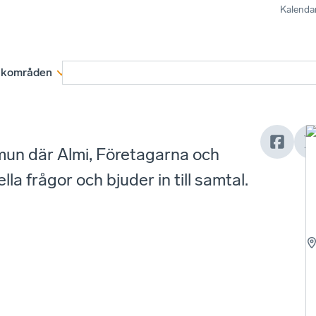
Kalenda
kområden
Medlemskap
Rapporter och remissva
mun där Almi, Företagarna och
a frågor och bjuder in till samtal.