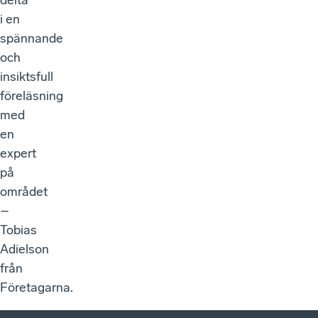
delta
i en
spännande
och
insiktsfull
föreläsning
med
en
expert
på
området
–
Tobias
Adielson
från
Företagarna.