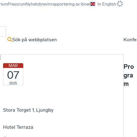
rium
Pressrum
Nyhetsbrev
Inrapportering av löner
In English
r
Sök på webbplatsen
Konfe
MAR
Pro
07
gra
m
2025
Stora Torget 1, Ljungby
Hotel Terraza