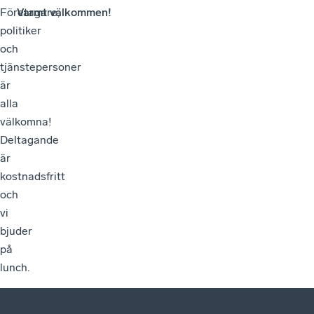
Företagare,
Varmt välkommen!
politiker
och
tjänstepersoner
är
alla
välkomna!
Deltagande
är
kostnadsfritt
och
vi
bjuder
på
lunch.