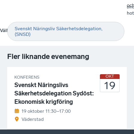
oc
bin
ho
Svenskt Näringsliv Säkerhetsdelegation,
Välkommen!
(SNSD)
Fler liknande evenemang
OKT
KONFERENS
19
Svenskt Näringslivs
Säkerhetsdelegation Sydöst:
Ekonomisk krigföring
19 oktober 11:30–17:00
Väderstad