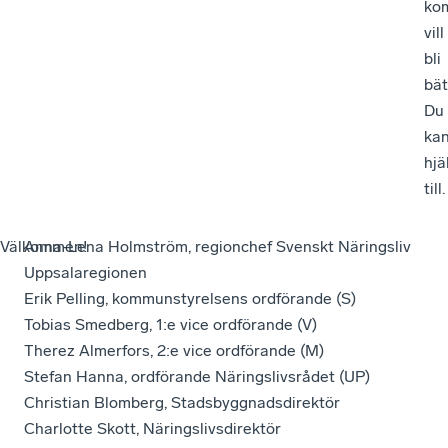
ko
vill
bli
bät
Du
ka
hjä
till.
Välkommen!
Anna-Lena Holmström, regionchef Svenskt Näringsliv
Uppsalaregionen
Erik Pelling, kommunstyrelsens ordförande (S)
Tobias Smedberg, 1:e vice ordförande (V)
Therez Almerfors, 2:e vice ordförande (M)
Stefan Hanna, ordförande Näringslivsrådet (UP)
Christian Blomberg, Stadsbyggnadsdirektör
Charlotte Skott, Näringslivsdirektör