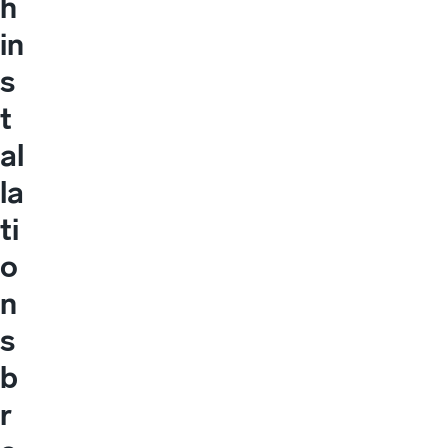
h
in
s
t
al
la
ti
o
n
s
b
r