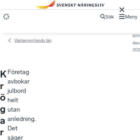
Sök
Meny
NY
Västernorrlands län
dec
202
Företag
K
avbokar
r
julbord
ö
helt
g
utan
a
anledning.
Det
r
säger