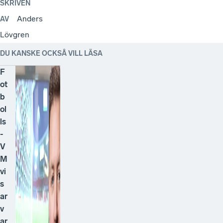
SKRIVEN
Anders
AV
Lövgren
DU KANSKE OCKSÅ VILL LÄSA
F
ot
b
ol
ls
-
V
M
vi
s
ar
v
ar