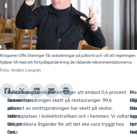
Krögaren Uffe Steringer får avbokningar på julbord och vill att regeringen
hjälper till med ett förtydligande kring de rådande rekommendationerna.
Foto
:
Anders Lövgren
Restaurang
–
Han
– Folkhälsomyndigheten säger att endast 0,4 procent
Fin
–
Ma
–
Grankotten
Det
menar
av smittspridningen skett på restauranger. 99,6
Mik
My
Löf
Oty
på
är
vidare
procent av smittspridningen har skett på skolor,
Da
sk
so
frå
Norra
helt
att
arbetsplatser, i kollektivtrafiken och i hemmen. Vi vidtar
har
är
äg
reg
berget
fel.
det
alla tänkbara åtgärder för att det ska vara tryggt hos
i
tyv
Hot
oc
i
Det
finns
oss.
en
re
Hö
Fo