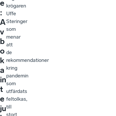
e
krögaren
:
Uffe
A
Steringer
som
v
menar
b
att
o
de
k
rekommendationer
kring
a
pandemin
in
som
t
utfärdats
e
feltolkas,
till
ju
stort