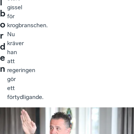
l
gissel
b
för
o
krogbranschen.
r
Nu
kräver
d
han
e
att
n
regeringen
gör
ett
förtydligande.