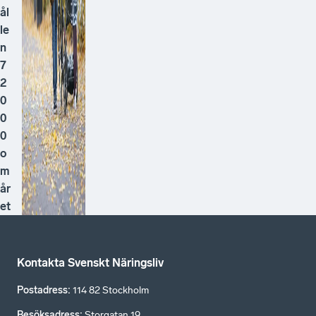
ål
le
n
7
2
0
0
0
o
m
år
et
Kontakta Svenskt Näringsliv
Postadress
:
114 82 Stockholm
Besöksadress
:
Storgatan 19