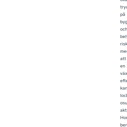
try
på
by
oc
bel
ris
me
att
en
vä
eft
ka
loc
os
akt
Ho
ber