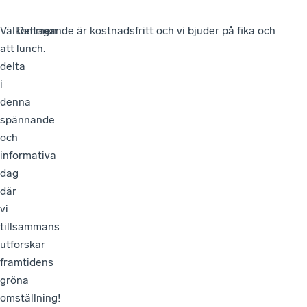
Välkommen
Deltagande är kostnadsfritt och vi bjuder på fika och
att
lunch.
delta
i
denna
spännande
och
informativa
dag
där
vi
tillsammans
utforskar
framtidens
gröna
omställning!