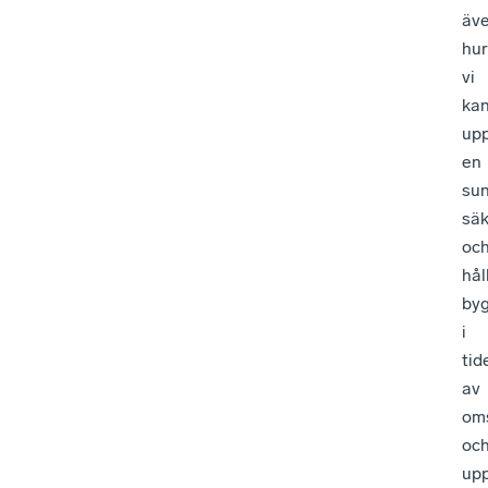
äv
hur
vi
ka
upp
en
sun
säk
oc
hål
by
i
tid
av
oms
oc
upp