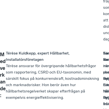
frå
so
ko
att
dis
un
dag
Térèse Kuldkepp, expert Hållbarhet,
Tan
För
Sa
M
Installatörsföretagen
Ra
var
an
ed
Térèse ansvarar för övergripande hållbarhetsfrågor
när
me
i
ve
som rapportering, CSRD och EU-taxonomin, med
che
pan
sa
rk
särskilt fokus på konkurrenskraft, kostnadsminskning
By
oc
mel
an
och marknadsrisker. Hon berör även hur
Ett
ru
Sv
de
hållbarhetsregelverket skapar efterfrågan på
hål
me
När
:
exempelvis energieffektivisering.
by
del
Byg
är
frå
Ins