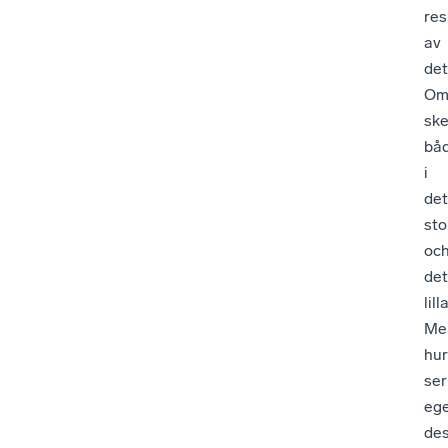
res
av
det
Om
ske
bå
i
det
sto
oc
det
lilla
Me
hur
ser
ege
de