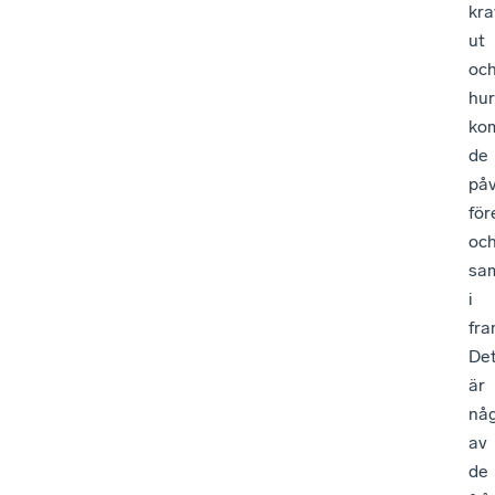
kra
ut
oc
hur
ko
de
på
för
oc
sam
i
fra
De
är
nå
av
de