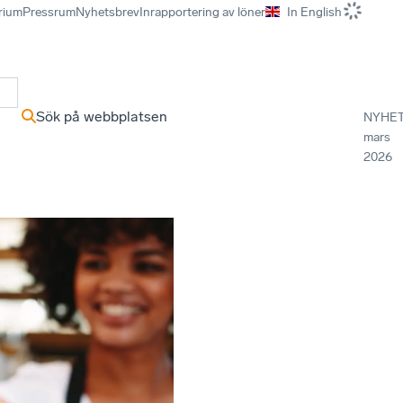
rium
Pressrum
Nyhetsbrev
Inrapportering av löner
In English
r
Sök på webbplatsen
NYHE
mars
2026