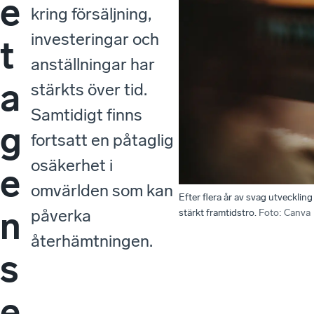
e
kring försäljning,
investeringar och
t
anställningar har
a
stärkts över tid.
Samtidigt finns
g
fortsatt en påtaglig
osäkerhet i
e
omvärlden som kan
Efter flera år av svag utvecklin
n
påverka
stärkt framtidstro.
Foto
:
Canva
återhämtningen.
s
e