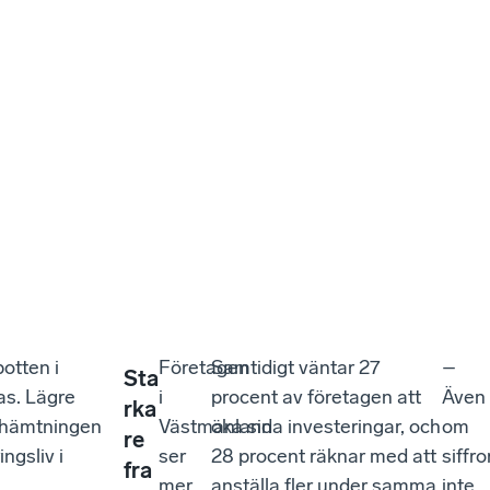
otten i
Företagen
Samtidigt väntar 27
–
Sta
as. Lägre
i
procent av företagen att
Även
rka
terhämtningen
Västmanland
öka sina investeringar, och
om
re
ngsliv i
ser
28 procent räknar med att
siffr
fra
mer
anställa fler under samma
inte