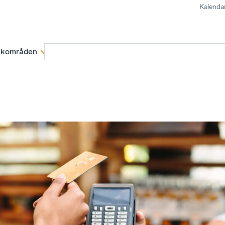
Kalenda
kområden
Medlemskap
Rapporter och remissva