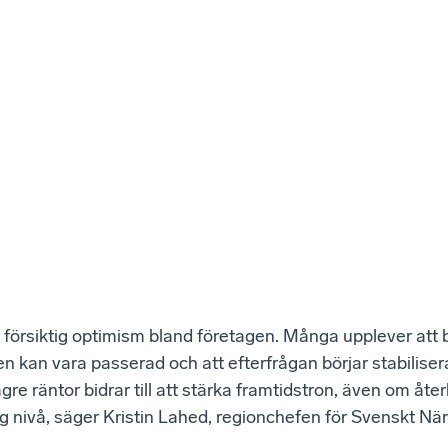
 försiktig optimism bland företagen. Många upplever att b
n kan vara passerad och att efterfrågan börjar stabiliser
lägre räntor bidrar till att stärka framtidstron, även om å
åg nivå, säger Kristin Lahed, regionchefen för Svenskt Näri