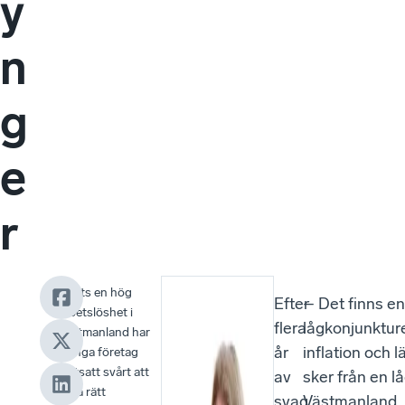
y
n
g
e
r
”Trots en hög
Efter
– Det finns en
arbetslöshet i
flera
lågkonjunkture
Västmanland har
år
inflation och 
många företag
fortsatt svårt att
av
sker från en l
hitta rätt
svag
Västmanland.