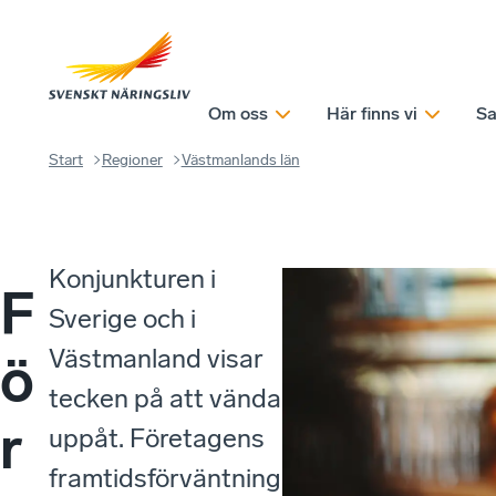
Om oss
Här finns vi
Sa
Start
Regioner
Västmanlands län
Konjunkturen i
F
Sverige och i
Västmanland visar
ö
tecken på att vända
r
uppåt. Företagens
framtidsförväntningar