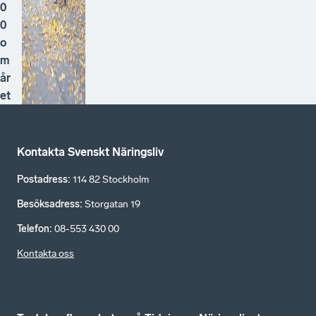
0
0
o
m
år
et
Kontakta Svenskt Näringsliv
Postadress
:
114 82 Stockholm
Besöksadress
:
Storgatan 19
Telefon
:
08-553 430 00
Kontakta oss