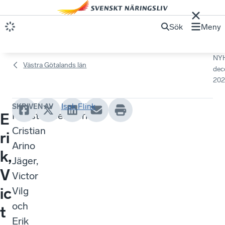
Sök
Meny
NY
Västra Götalands län
dec
202
Isak Flink
SKRIVEN AV
Högstadieeleverna
E
Cristian
ri
Arino
k,
Jäger,
V
Victor
ic
Vilg
och
t
Erik