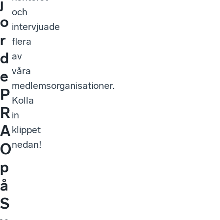
j
och
o
intervjuade
r
flera
d
av
våra
e
medlemsorganisationer.
P
Kolla
R
in
A
klippet
nedan!
O
p
å
S