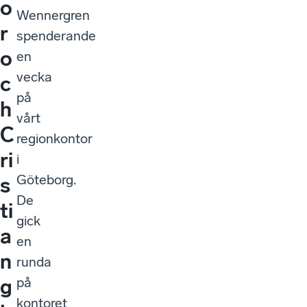
o
Wennergren
r
spenderande
o
en
vecka
c
på
h
vårt
C
regionkontor
ri
i
Göteborg.
s
De
ti
gick
a
en
n
runda
på
g
kontoret