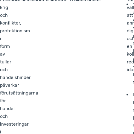
krig
vä
och
att
konflikter,
an
protektionism
dig
i
oc
form
en
av
kol
tullar
re
och
ida
handelshinder
påverkar
förutsättningarna
för
handel
och
investeringar
i