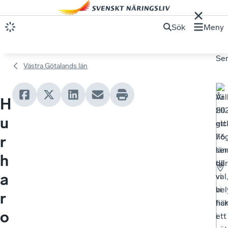
Sök
Meny
Se
Västra Götalands län
Vä
År
H
till
20
u
ett
gic
hög
76
r
se
län
h
där
till
a
vi
val,
bel
vi
r
hän
fic
o
i
ett