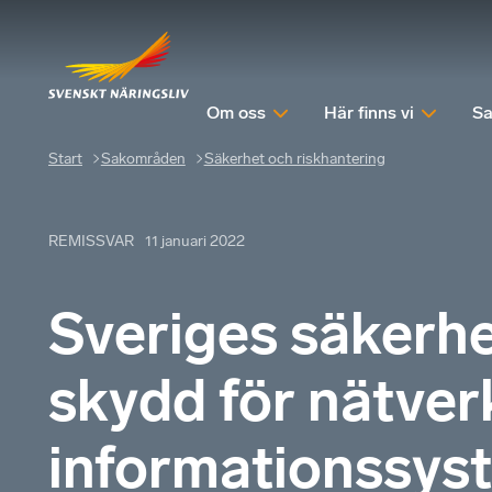
Om oss
Här finns vi
Sa
Start
Sakområden
Säkerhet och riskhantering
REMISSVAR
11 januari 2022
Sveriges säkerhe
skydd för nätver
informationssys