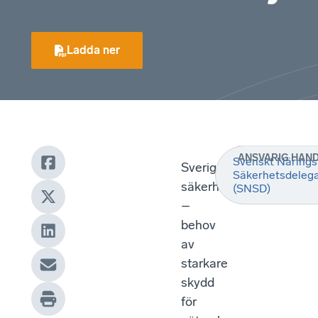
Ladda ner
ANSVARIG HAN
Svenskt Näringsl
Sveriges
Säkerhetsdelega
säkerhet
(SNSD)
–
behov
av
starkare
skydd
för