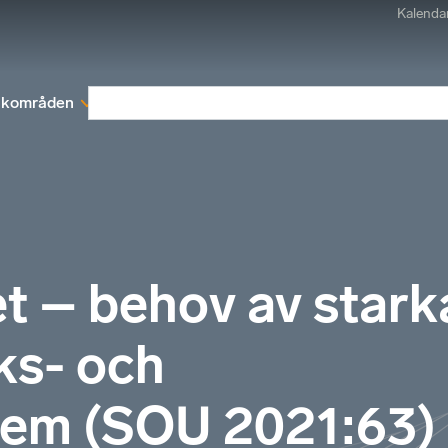
Kalenda
kområden
Medlemskap
Rapporter och remissva
t – behov av stark
ks- och
tem (SOU 2021:63)