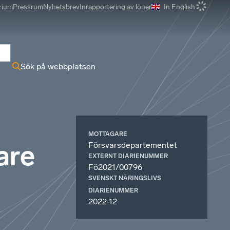
rium
Pressrum
Nyhetsbrev
Inrapportering av löner
In English
r
Sök på webbplatsen
MOTTAGARE
Försvarsdepartementet
are
EXTERNT DIARIENUMMER
Fö2021/00796
SVENSKT NÄRINGSLIVS
DIARIENUMMER
2022-12