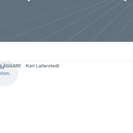
Karl Lallerstedt
DLÄGGARE
iv
tion,