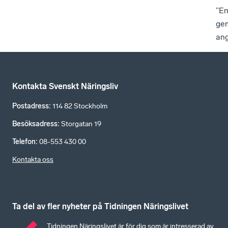
”E
ge
ang
Kontakta Svenskt Näringsliv
Postadress
:
114 82 Stockholm
Besöksadress
:
Storgatan 19
Telefon
:
08-553 430 00
Kontakta oss
Ta del av fler nyheter på Tidningen Näringslivet
Tidningen Näringslivet är för dig som är intresserad av