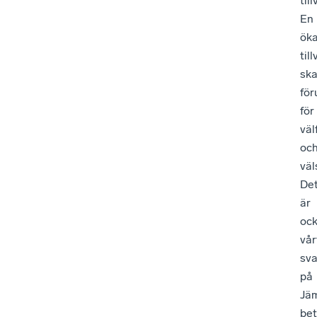
till
En
ök
til
sk
för
för
väl
oc
väl
De
är
oc
vår
sva
på
Jä
be