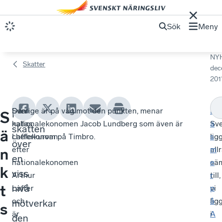
Sök
Meny
NY
Skatter
dec
201
Den
Sverige är på väg mot den punkten, menar
-
L
Höjs
S
kallas
nationalekonomen Jacob Lundberg som även är
Sve
ä
skatten
ä
Lafferkurvan
chefekonom på Timbro.
lig
s
över
efter
all
m
n
en
nationalekonomen
sä
e
k
viss
Arthur
till,
r
t
nivå
Laffer
vi
p
och
lig
å
motverkar
s
är
i
A
den