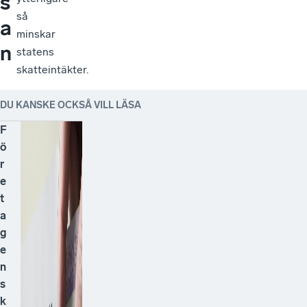
s
så
a
minskar
n
statens
skatteintäkter.
DU KANSKE OCKSÅ VILL LÄSA
F
ö
r
e
t
a
g
e
n
s
k