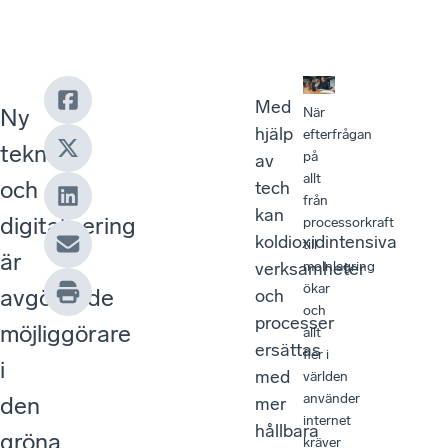
Med
Ny
När
hjälp
efterfrågan
teknik
på
av
allt
och
tech
från
kan
digitalisering
processorkraft
koldioxidintensiva
till
är
molnlagring
verksamheter
ökar
avgörande
och
och
processer
möjliggörare
allt
ersättas
fler i
i
med
världen
använder
den
mer
internet
hållbara
gröna
kräver