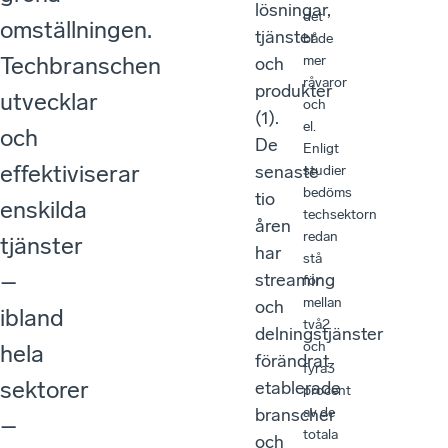
lösningar,
det
omställningen.
tjänster
både
Techbranschen
mer
och
råvaror
produkter
utvecklar
och
(1).
el.
och
De
Enligt
effektiviserar
senaste
studier
bedöms
tio
enskilda
techsektorn
åren
redan
tjänster
har
stå
–
streaming
för
mellan
och
ibland
två2
delningstjänster
och
hela
förändrat
fyra3
sektorer
etablerade
procent
av de
branscher
–
totala
och