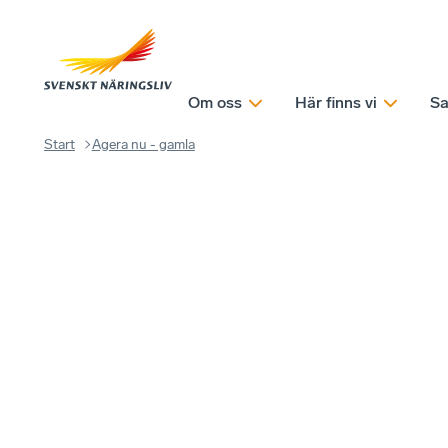
Om oss
Här finns vi
Sa
Start
Agera nu - gamla