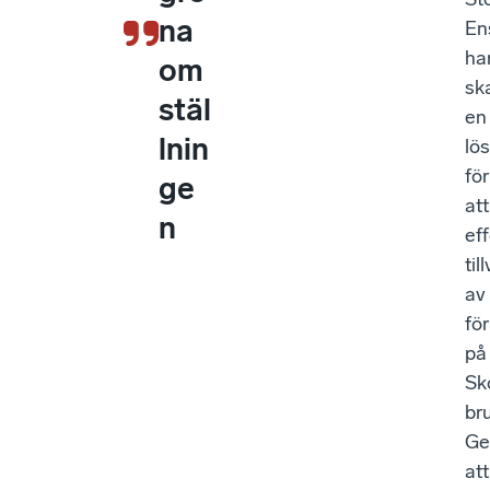
na
En
ha
om
sk
stäl
en
lnin
lö
för
ge
att
n
eff
til
av
fö
på
Sk
br
Ge
att