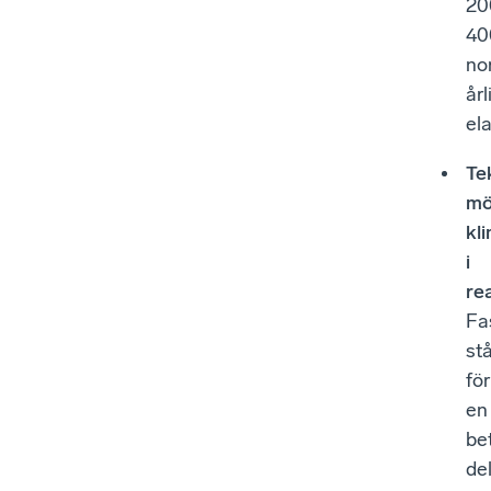
20
40
no
årl
el
Te
mö
kl
i
rea
Fa
st
för
en
be
de