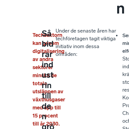
n
Under de senaste åren har
Så
Techsektorn
Se
techföretagen tagit viktiga
bid
kan genom
mi
initiativ inom dessa
el
digitalisering
rar
områden:
St
av andra
ind
in
sektorer
ust
kr
minska de
st
totala
rin
res
utsläppen av
till
Ko
växthusgaser
de
Pr
med upp till
Ch
n
15 procent
oc
till år 2030.
grö
St