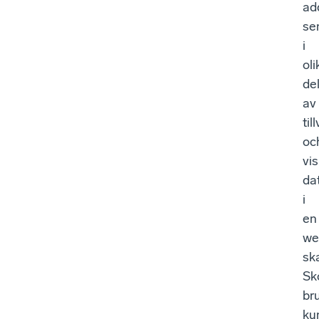
ad
se
i
oli
de
av
ti
oc
vis
da
i
en
we
sk
Sk
br
ku