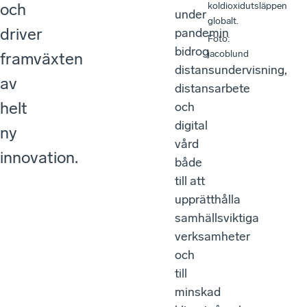
och
koldioxidutsläppen
under
globalt.
driver
pandemin
Foto
:
bidrog
jacoblund
framväxten
distansundervisning,
av
distansarbete
helt
och
digital
ny
vård
innovation.
både
till att
upprätthålla
samhällsviktiga
verksamheter
och
till
minskad