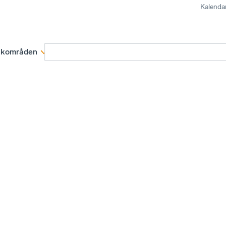
Kalenda
kområden
Medlemskap
Rapporter och remissva