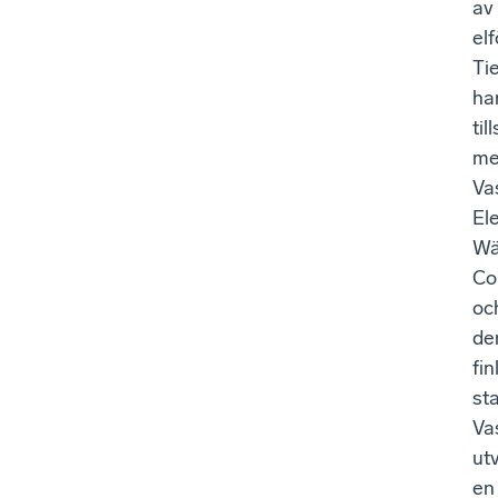
av
el
Ti
ha
ti
m
Va
Ele
Wär
Co
oc
de
fi
st
Va
ut
en