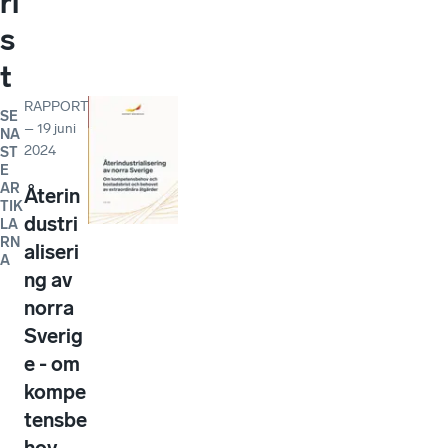
ri
s
t
RAPPORT
SE
–
19 juni
NA
2024
ST
E
AR
Återin
TIK
dustri
LA
RN
aliseri
A
ng av
norra
Sverig
e - om
kompe
tensbe