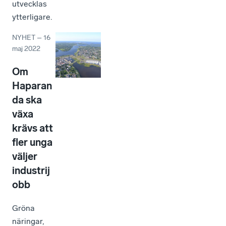
utvecklas
ytterligare.
NYHET
–
16
maj 2022
Om
Haparan
da ska
växa
krävs att
fler unga
väljer
industrij
obb
Gröna
näringar,