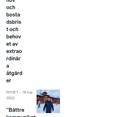
hov
och
bosta
dsbris
t och
behov
et av
extrao
rdinär
a
åtgärd
er
NYHET
–
18 maj
2022
”Bättre