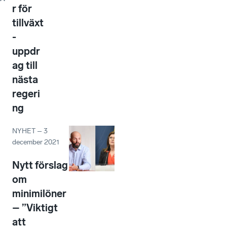
r för
tillväxt
-
uppdr
ag till
nästa
regeri
ng
NYHET
–
3
december 2021
Nytt förslag
om
minimilöner
– ”Viktigt
att