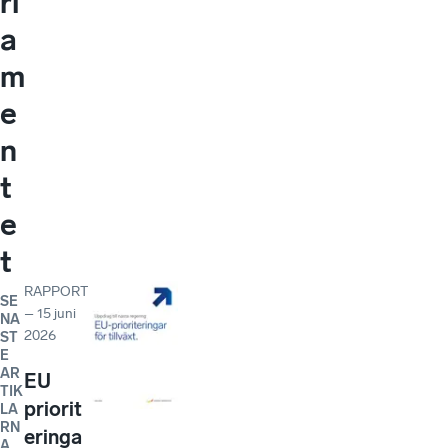
rl
a
m
e
n
t
e
t
RAPPORT
SE
–
15 juni
NA
2026
ST
E
AR
EU
TIK
priorit
LA
RN
eringa
A