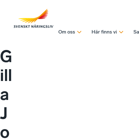
Om oss
Här finns vi
Sa
G
ill
a
J
o