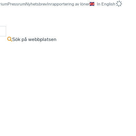
rium
Pressrum
Nyhetsbrev
Inrapportering av löner
In English
r
Sök på webbplatsen