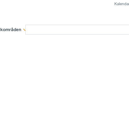
Kalenda
kområden
Medlemskap
Rapporter och remissva