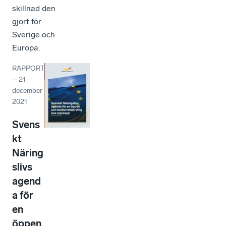
skillnad den
gjort för
Sverige och
Europa.
RAPPORT
–
21
december
2021
Svens
kt
Näring
slivs
agend
a för
en
öppen