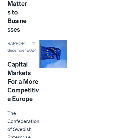
Matter
s to
Busine
sses
RAPPORT
–
11
december 2024
Capital
Markets
For a More
Competitiv
e Europe
The
Confederation
of Swedish
Enterprise