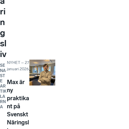
ä
ri
n
g
sl
iv
NYHET
–
27
SE
januari 2026
NA
ST
E
Max är
AR
ny
TIK
LA
praktika
RN
nt på
A
Svenskt
Näringsl