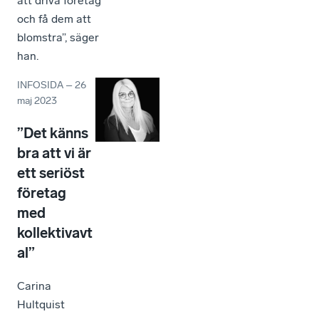
att driva företag
och få dem att
blomstra”, säger
han.
INFOSIDA
–
26
maj 2023
”Det känns
bra att vi är
ett seriöst
företag
med
kollektivavt
al”
Carina
Hultquist