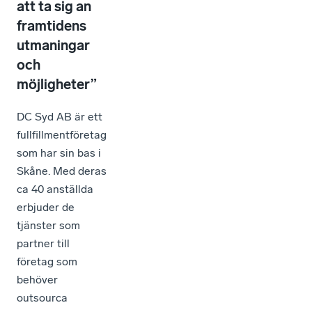
att ta sig an
framtidens
utmaningar
och
möjligheter”
DC Syd AB är ett
fullfillmentföretag
som har sin bas i
Skåne. Med deras
ca 40 anställda
erbjuder de
tjänster som
partner till
företag som
behöver
outsourca