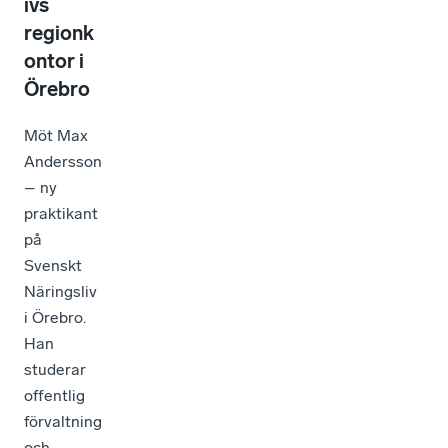
ivs
regionk
ontor i
Örebro
Möt Max
Andersson
– ny
praktikant
på
Svenskt
Näringsliv
i Örebro.
Han
studerar
offentlig
förvaltning
och