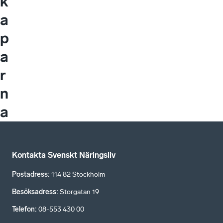
k
a
p
a
r
n
a
Kontakta Svenskt Näringsliv
Postadress
:
114 82 Stockholm
Besöksadress
:
Storgatan 19
Telefon
:
08-553 430 00