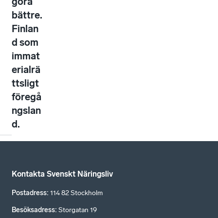
göra
bättre.
Finlan
d som
immat
erialrä
ttsligt
föregå
ngslan
d.
Kontakta Svenskt Näringsliv
Postadress
:
114 82 Stockholm
Besöksadress
:
Storgatan 19