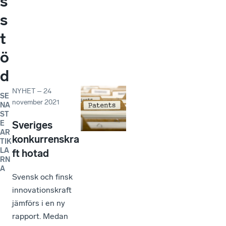
s
s
t
ö
d
NYHET
–
24
SE
november 2021
NA
ST
E
Sveriges
AR
konkurrenskra
TIK
LA
ft hotad
RN
A
Svensk och finsk
innovationskraft
jämförs i en ny
rapport. Medan