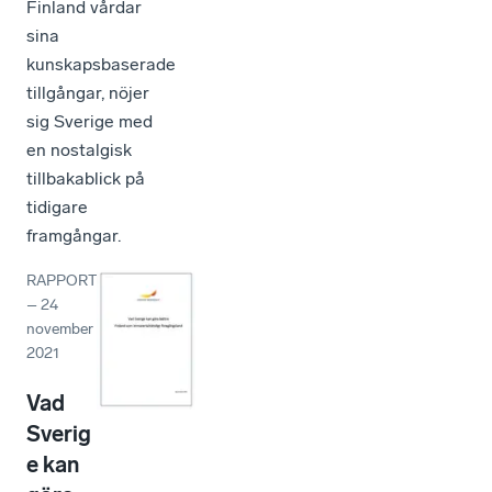
Finland vårdar
sina
kunskapsbaserade
tillgångar, nöjer
sig Sverige med
en nostalgisk
tillbakablick på
tidigare
framgångar.
RAPPORT
–
24
november
2021
Vad
Sverig
e kan