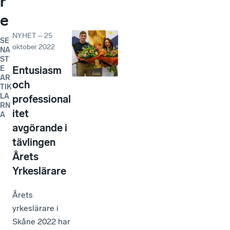
r
e
NYHET
–
25
SE
oktober 2022
NA
ST
E
Entusiasm
AR
och
TIK
LA
professional
RN
itet
A
avgörande i
tävlingen
Årets
Yrkeslärare
Årets
yrkeslärare i
Skåne 2022 har