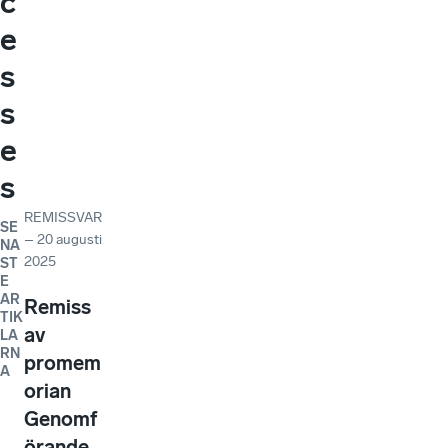
c
e
s
s
e
s
REMISSVAR
SE
–
20 augusti
NA
2025
ST
E
AR
Remiss
TIK
av
LA
RN
promem
A
orian
Genomf
örande