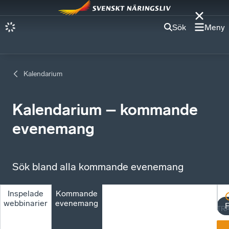
Sök
Meny
Kalendarium
Kalendarium – kommande
evenemang
Sök bland alla kommande evenemang
Inspelade
Kommande
webbinarier
evenemang
F
TR