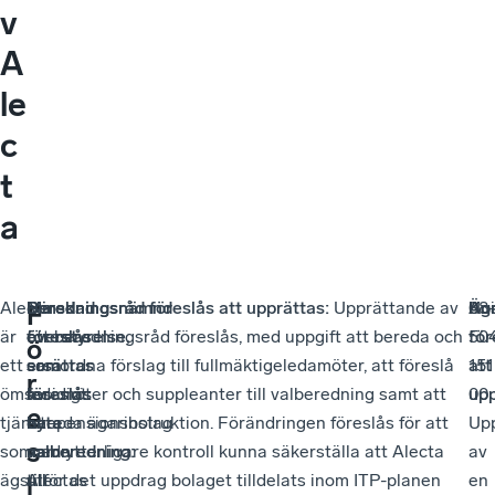
v
A
le
c
t
a
Alecta
Minskad
Beredningsnämnd
Beredningsråd föreslås att upprättas:
Upprättande av
Äga
Ko
Un
08-
F
är
överstyrelse,
föreslås
ett beredningsråd föreslås, med uppgift att bereda och
för
50
ö
ett
som
ersättas
samordna förslag till fullmäktigeledamöter, att föreslå
att
151
r
ömsesidigt
föreslås
av
ledamöter och suppleanter till valberedning samt att
upp
00
e
tjänstepensionsbolag
byta
en
bereda ägarinstruktion. Förändringen föreslås för att
Up
s
som
namn
valberedning:
med ytterligare kontroll kunna säkerställa att Alecta
av
ägs
till
Alectas
utför det uppdrag bolaget tilldelats inom ITP-planen
en
l