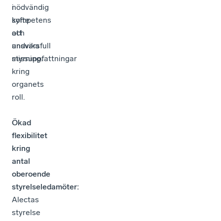
i
nödvändig
syfte
kompetens
att
och
undvika
ansvarsfull
missuppfattningar
styrning.
kring
organets
roll.
Ökad
flexibilitet
kring
antal
oberoende
styrelseledamöter:
Alectas
styrelse