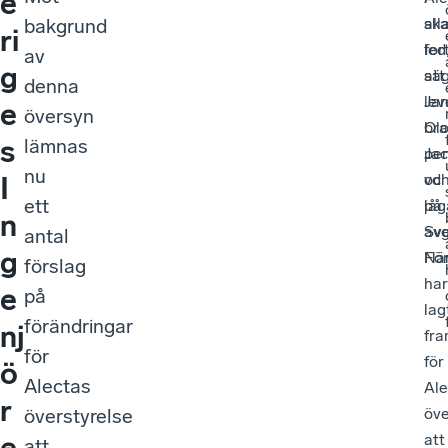
e
bakgrund
sk
all
ri
for
led
av
g
att
sä
denna
lev
Jan
e
översyn
bra
Olo
s
lämnas
pen
Jac
nu
oc
vd
I
ett
låg
på
n
avg
Sv
antal
g
Fö
När
förslag
har
e
på
lag
förändringar
nj
fr
för
för
ö
Alectas
Ale
r
överstyrelse
öve
e
att
att