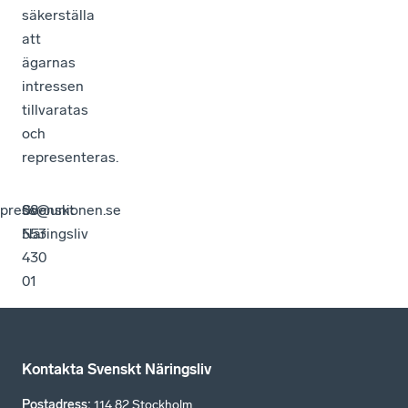
säkerställa
att
ägarnas
intressen
tillvaratas
och
representeras.
press@unionen.se
Svenskt
08-
Näringsliv
553
430
01
Kontakta Svenskt Näringsliv
Postadress
:
114 82 Stockholm