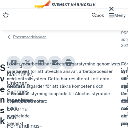
Sök
Meny
PR
Pressmeddelanden
apri
202
I
I översynsarbetet har Alectas ägarstyrning genomlysts
Fö
–
–
Svenskt
S
samband
i sin helhet för att utveckla ansvar, arbetsprocesser
syf
Vi
En
Näringsliv,
v
med
och kontrollsystem. Detta har resulterat i ett antal
till
vill
för
Unionen,
Alectas
konkreta åtgärder för att säkra kompetens och
att
me
äga
e
Sveriges
ordinarie
ansvarsfull styrning kopplade till Alectas styrande
lån
de
är
n
Ingenjörer,
överstyrelsemöte
organ. Bland annat:
stä
för
nö
s
Ledarna
2023
Ale
säk
för
meddelade
ge
en
att
och
k
Svenskt
str
pro
rus
Förhandlings-