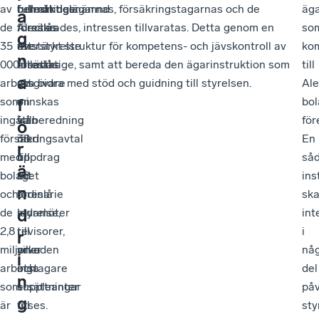
av
fullmäktige:
beredningsnämnd
och att delägarnas, försäkringstagarnas och de
äga
a
de
Alectas
föreslås
försäkrades, intressen tillvaratas. Detta genom en
so
g
35
överstyrelse
att
förstärkt struktur för kompetens- och jävskontroll av
ko
n
000
föreslås
ersättas
fullmäktige, samt att bereda den ägarinstruktion som
till
a
arbetsgivare
att
av
ska bidra med stöd och guidning till styrelsen.
Ale
f
som
minskas
en
bol
ingått
från
valberedning
för
ö
försäkringsavtal
38
med
En
r
med
till
uppdrag
så
ä
bolaget
28
att
ins
n
och
ordinarie
föreslå
sk
d
de
ledamöter
styrelse,
int
2,8
till
revisorer,
i
r
miljoner
vilka
arvoden
nå
i
arbetstagare
inga
och
del
n
som
suppleanter
ersättningar
på
g
är
utses.
till
sty