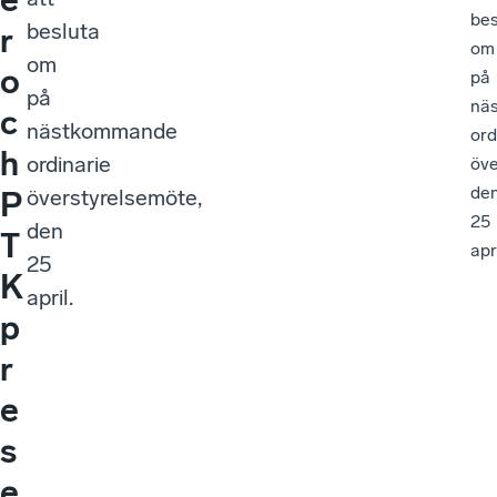
bes
besluta
r
om
om
o
på
på
nä
c
nästkommande
ord
h
ordinarie
öve
de
överstyrelsemöte,
P
25
den
T
apri
25
K
april.
p
r
e
s
e