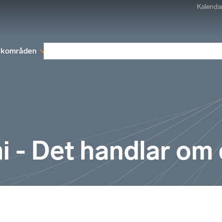
Kalenda
kområden
Medlemskap
Rapporter och remissva
 - Det handlar om 