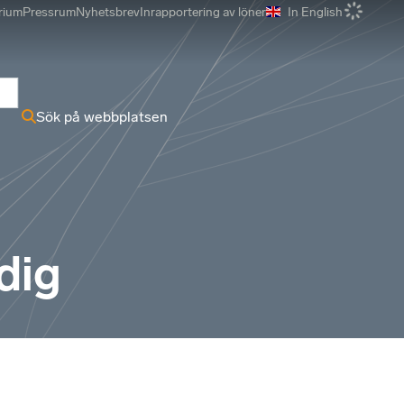
rium
Pressrum
Nyhetsbrev
Inrapportering av löner
In English
r
Sök på webbplatsen
dig