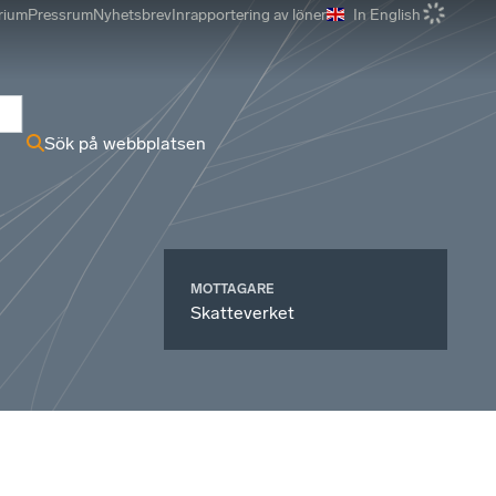
rium
Pressrum
Nyhetsbrev
Inrapportering av löner
In English
r
Sök på webbplatsen
MOTTAGARE
Skatteverket