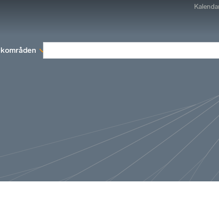
Kalenda
kområden
Medlemskap
Rapporter och remissva