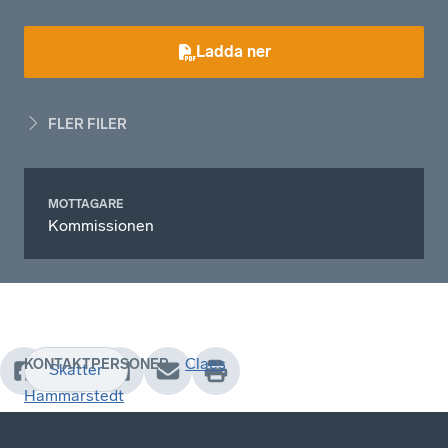
Ladda ner
FLER FILER
MOTTAGARE
Kommissionen
Claes
KONTAKTPERSONER
Skatter
Hammarstedt