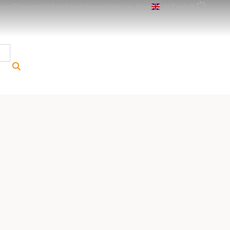
rium
Pressrum
Nyhetsbrev
Inrapportering av löner
In English
r
Sök på webbplatsen