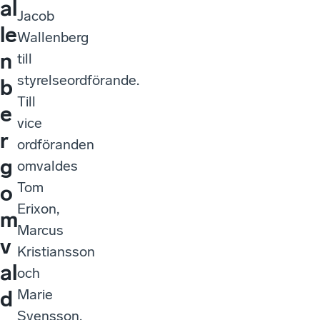
al
Jacob
le
Wallenberg
n
till
styrelseordförande.
b
Till
e
vice
r
ordföranden
g
omvaldes
Tom
o
Erixon,
m
Marcus
v
Kristiansson
al
och
Marie
d
Svensson.