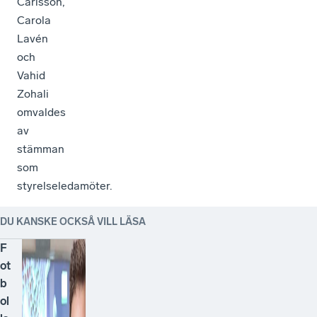
Carlsson,
Carola
Lavén
och
Vahid
Zohali
omvaldes
av
stämman
som
styrelseledamöter.
DU KANSKE OCKSÅ VILL LÄSA
F
ot
b
ol