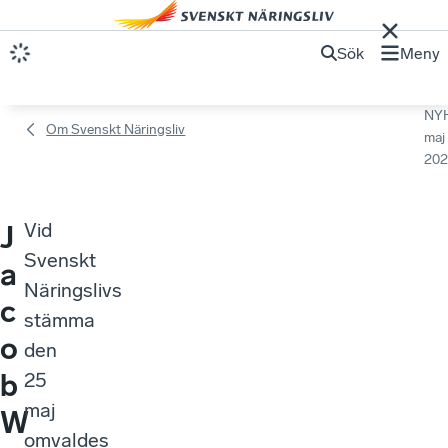
Sök
Meny
NY
Om Svenskt Näringsliv
maj
202
Vid
J
Svenskt
a
Näringslivs
c
stämma
o
den
b
25
maj
W
omvaldes