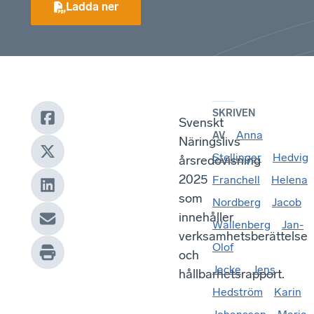
Ladda ner
SKRIVEN
Svenskt
Anna
AV
Näringslivs
Stellinger
Hedvig
årsredovisning
2025
Franchell
Helena
som
Nordberg
Jacob
innehåller
Wallenberg
Jan-
verksamhetsberättelse
Olof
och
Jacke
Jens
hållbarhetsrapport.
Hedström
Karin