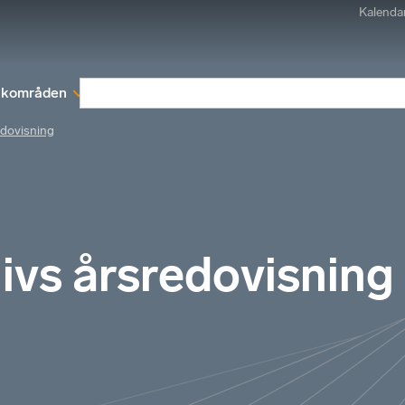
Kalenda
kområden
Medlemskap
Rapporter och remissva
edovisning
ivs årsredovisning