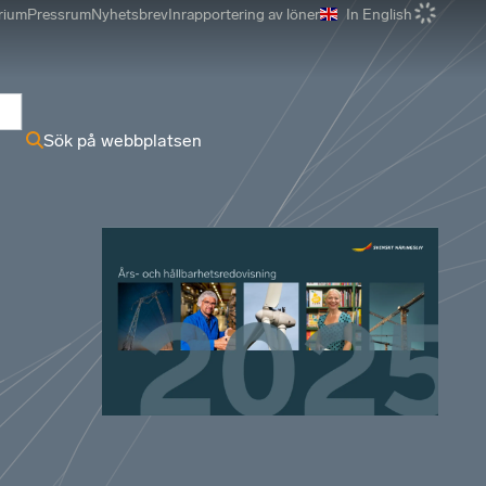
rium
Pressrum
Nyhetsbrev
Inrapportering av löner
In English
r
Sök på webbplatsen