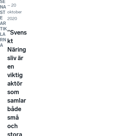
SE
–
20
NA
oktober
ST
E
2020
AR
TIK
”Svens
LA
RN
kt
A
Näring
sliv är
en
viktig
aktör
som
samlar
både
små
och
stora