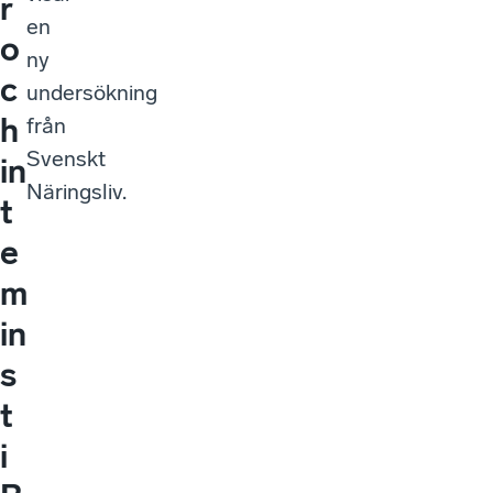
r
en
o
ny
c
undersökning
h
från
Svenskt
in
Näringsliv.
t
e
m
in
s
t
i