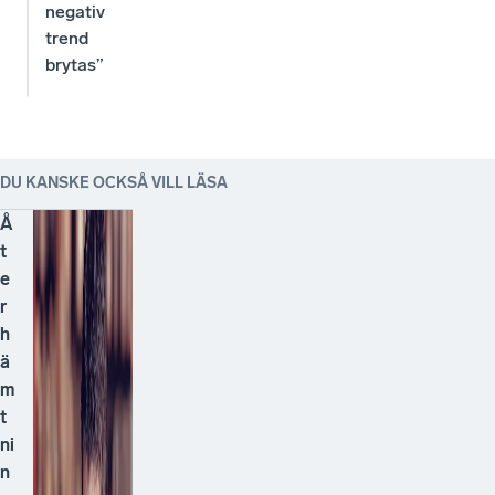
negativ
trend
brytas”
DU KANSKE OCKSÅ VILL LÄSA
Å
t
e
r
h
ä
m
t
ni
n