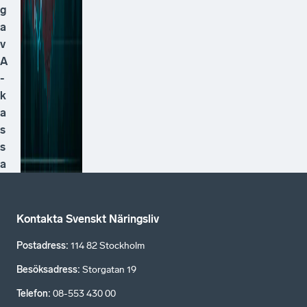
g
a
v
A
-
k
a
s
s
a
Kontakta Svenskt Näringsliv
Postadress
:
114 82 Stockholm
Besöksadress
:
Storgatan 19
Telefon
:
08-553 430 00