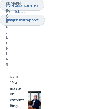
SKRIVEN
Företagarpanelen
F
Tobias
AV
Ö
Lindberg
Konjunkturrapport
R
D
J
U
P
N
I
N
G
NYHET
”Nu
måste
en
extremt
lång