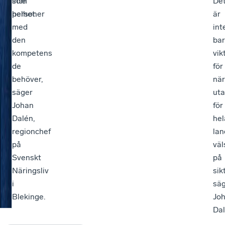
som
inte
De
helhet.
personer
är
med
int
den
ba
kompetens
vik
de
för
behöver,
när
säger
ut
Johan
för
Dalén,
hel
regionchef
lan
på
väl
Svenskt
på
Näringsliv
sikt
i
sä
Blekinge.
Jo
Dal