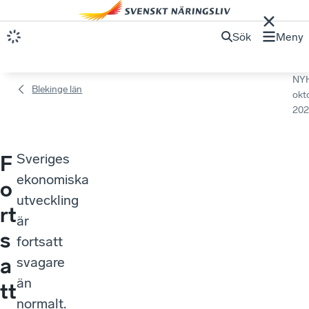
Sök
Meny
NY
Blekinge län
okt
202
Sveriges
F
ekonomiska
o
utveckling
rt
är
s
fortsatt
a
svagare
än
tt
normalt.