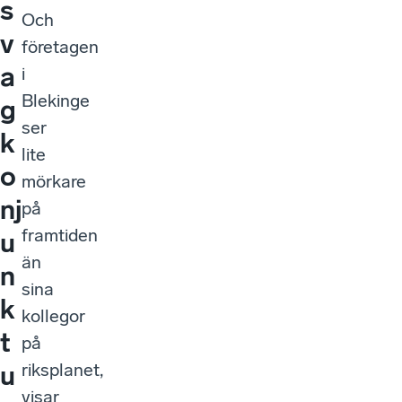
s
Och
v
företagen
a
i
Blekinge
g
ser
k
lite
o
mörkare
nj
på
framtiden
u
än
n
sina
k
kollegor
t
på
riksplanet,
u
visar