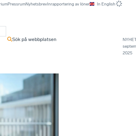
rium
Pressrum
Nyhetsbrev
Inrapportering av löner
In English
r
Sök på webbplatsen
NYHE
septem
2025