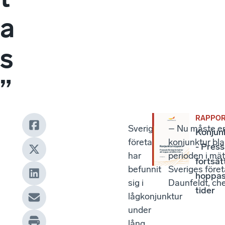
a
s
”
RAPPO
Sveriges
– Nu måste en 
Konjun
företag
konjunktur bl
- Pres
har
perioden i mät
fortsät
befunnit
Sveriges föret
hoppas
sig i
Daunfeldt, ch
tider
lågkonjunktur
under
lång