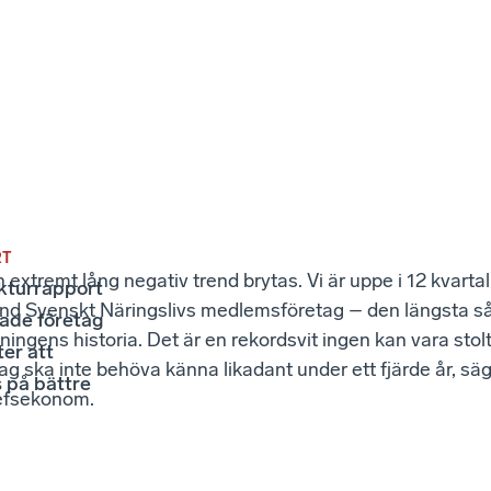
RT
extremt lång negativ trend brytas. Vi är uppe i 12 kvarta
kturrapport
and Svenskt Näringslivs medlemsföretag – den längsta 
sade företag
ningens historia. Det är en rekordsvit ingen kan vara stolt
ter att
ag ska inte behöva känna likadant under ett fjärde år, s
 på bättre
efsekonom.