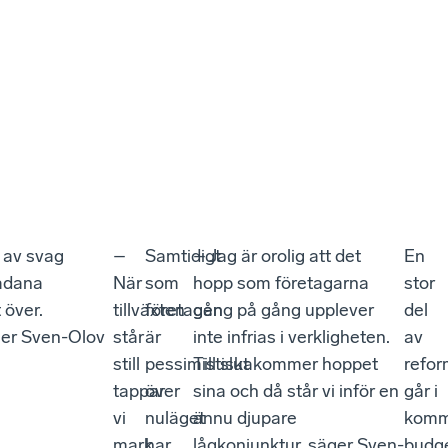
l av svag
–
Samtidigt
– Jag är orolig att det
En
sådana
När
som
hopp som företagarna
stor
 över.
tillväxten
företagen
gång på gång upplever
del
äger Sven-Olov
står
är
inte infrias i verkligheten.
av
still
pessimistiska
Till slut kommer hoppet
refo
tappar
över
sina och då står vi inför en
går i
vi
nuläget
ännu djupare
kom
mark
har
lågkonjunktur, säger Sven-
budg