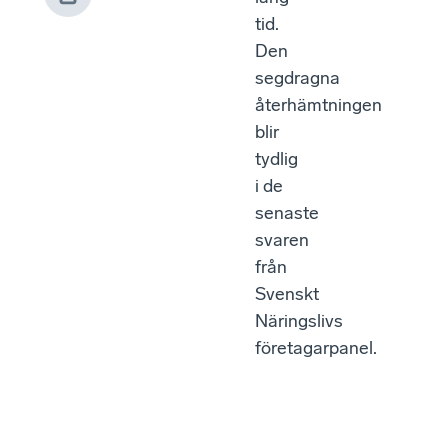
tid.
Den
segdragna
återhämtningen
blir
tydlig
i de
senaste
svaren
från
Svenskt
Näringslivs
företagarpanel.