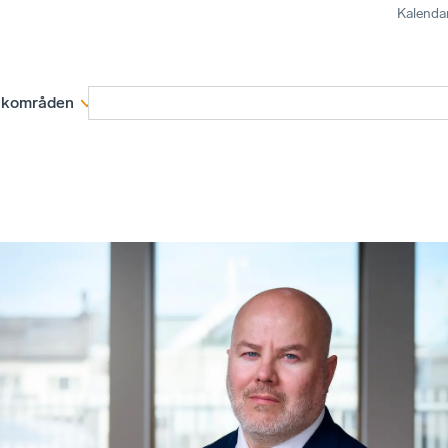
Kalenda
kområden
Medlemskap
Rapporter och remissva