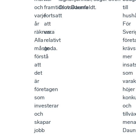
och
framtidsutsikterna
Olov Daunfeldt.
till
varje
fortsatt
hushå
år
att
För
räknas.
vara
Sveri
Alla
relativt
föret
måste
goda.
krävs
förstå
mer
att
insat
det
som
är
varak
företagen
höjer
som
konku
investerar
och
och
tillv
skapar
mena
jobb
Daunf