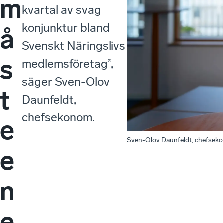
m
kvartal av svag
konjunktur bland
å
Svenskt Näringslivs
s
medlemsföretag”,
säger Sven-Olov
t
Daunfeldt,
chefsekonom.
e
Sven-Olov Daunfeldt, chefsek
e
n
e