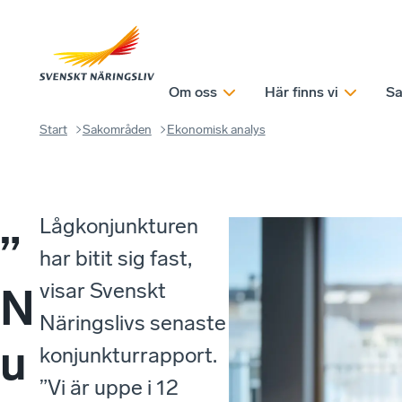
Om oss
Här finns vi
Sa
Start
Sakområden
Ekonomisk analys
Lågkonjunkturen
”
har bitit sig fast,
visar Svenskt
N
Näringslivs senaste
u
konjunkturrapport.
”Vi är uppe i 12