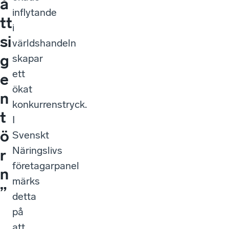
å
inflytande
tt
i
si
världshandeln
g
skapar
ett
e
ökat
n
konkurrenstryck.
t
I
ö
Svenskt
Näringslivs
r
företagarpanel
n
märks
”
detta
på
att