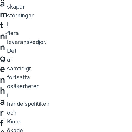
ä
skapar
m
störningar
t
i
flera
ni
leveranskedjor.
n
Det
g
är
e
samtidigt
fortsatta
n
osäkerheter
h
i
a
handelspolitiken
r
och
Kinas
f
ökade