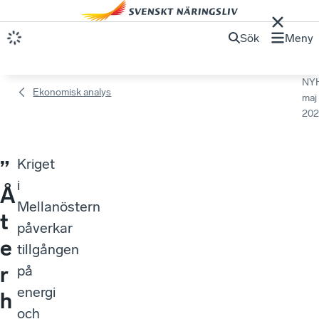
Sök
Meny
NY
Ekonomisk analys
maj
202
Kriget
”
i
Å
Mellanöstern
t
påverkar
e
tillgången
r
på
energi
h
och