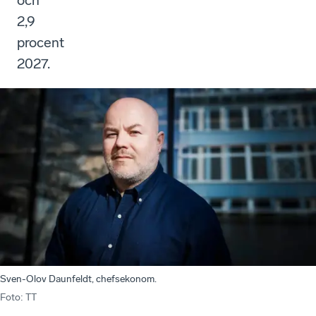
och
2,9
procent
2027.
Sven-Olov Daunfeldt, chefsekonom.
Foto
:
TT