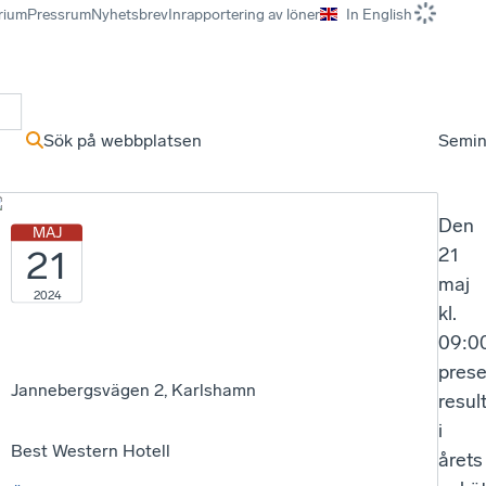
rium
Pressrum
Nyhetsbrev
Inrapportering av löner
In English
r
Sök på webbplatsen
Semin
Den
MAJ
21
21
maj
2024
kl.
09:0
prese
Jannebergsvägen 2, Karlshamn
resul
i
Best Western Hotell
årets