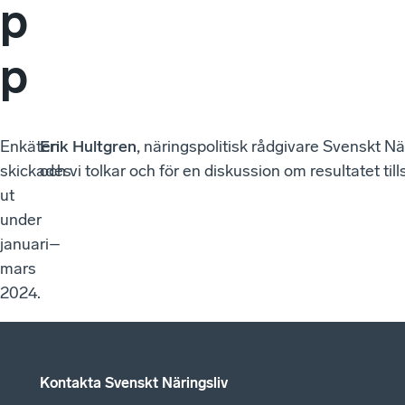
p
p
Enkäten
Erik Hultgren,
näringspolitisk rådgivare Svenskt Nä
skickades
och vi tolkar och för en diskussion om resultatet ti
ut
under
januari–
mars
2024.
Kontakta Svenskt Näringsliv