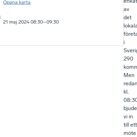
enkä
Öppna karta
av
det
21 maj 2024 08:30–09:30
lokal
föret
i
Sveri
290
komm
Men
reda
kl.
08:3
bjude
vi in
till ett
möte