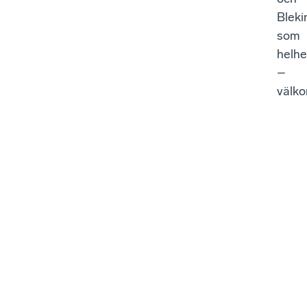
Bleki
som
helhe
–
välk