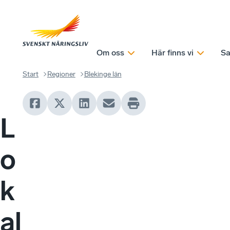
Om oss
Här finns vi
Sa
Start
Regioner
Blekinge län
L
o
k
al