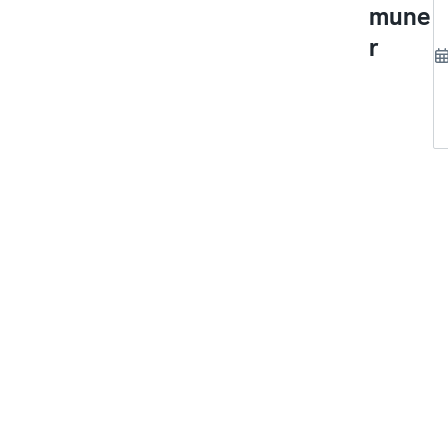
mune
r