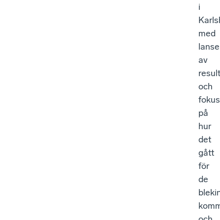
i
Karl
med
lanse
av
resul
och
fokus
på
hur
det
gått
för
de
bleki
komm
och