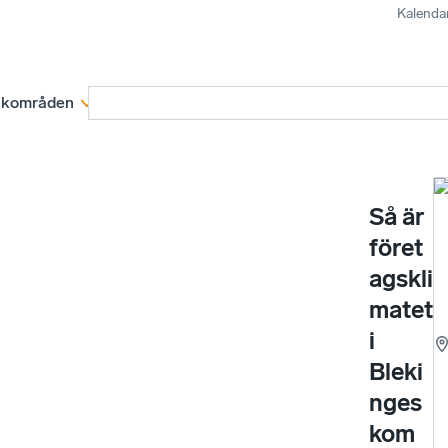
Kalenda
kområden
Medlemskap
Rapporter och remissva
Så är
föret
agskli
matet
i
Bleki
nges
kom