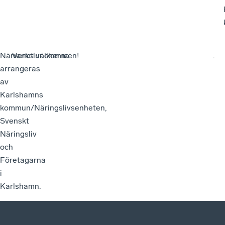
Närverksluncherna
Varmt välkommen!
.
arrangeras
av
Karlshamns
kommun/Näringslivsenheten,
Svenskt
Näringsliv
och
Företagarna
i
Karlshamn.