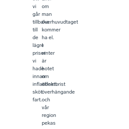
vi
om
går
man
tillbaka
överhuvudtaget
till
kommer
de
ha el.
lägre
I
priser
vinter
vi
är
hade
hotet
innan
om
inflationen
effektbrist
sköt
överhängande
fart.
och
vår
region
pekas