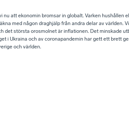
vi nu att ekonomin bromsar in globalt. Varken hushållen el
äkna med någon draghjälp från andra delar av världen. Vi s
h det största orosmolnet är inflationen. Det minskade u
get i Ukraina och av coronapandemin har gett ett brett 
verige och världen.