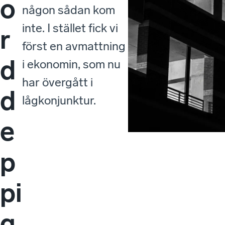
o
någon sådan kom
inte. I stället fick vi
r
först en avmattning
d
i ekonomin, som nu
har övergått i
d
lågkonjunktur.
e
p
pi
g