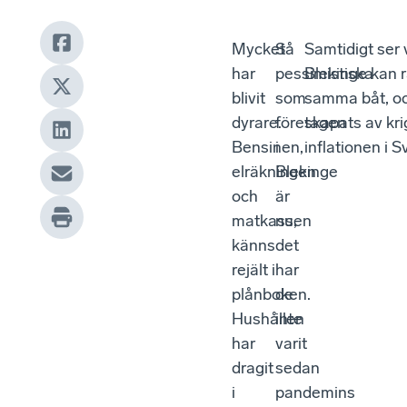
Mycket
Så
Samtidigt ser 
har
pessimistiska
Blekinge kan r
blivit
som
samma båt, oc
dyrare.
företagen
skapats av kri
Bensinen,
i
inflationen i S
elräkningen
Blekinge
och
är
matkassen
nu,
känns
det
rejält i
har
plånboken.
de
Hushållen
inte
har
varit
dragit
sedan
i
pandemins