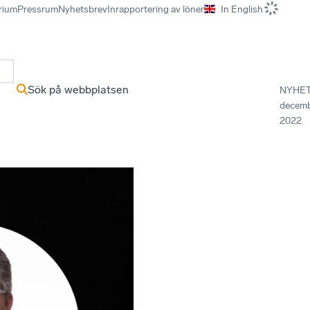
rium
Pressrum
Nyhetsbrev
Inrapportering av löner
In English
r
Sök på webbplatsen
NYHE
decem
2022