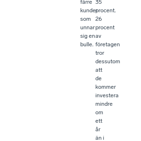
färre
35
kunder
procent.
som
26
unnar
procent
sig en
av
bulle.
företagen
tror
dessutom
att
de
kommer
investera
mindre
om
ett
år
än i