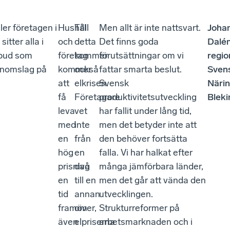
ler företagen i
Hushåll
Till
Men allt är inte nattsvart.
Joha
itter alla i
och
detta
Det finns goda
Dalén
tbud som
företag
kommer
förutsättningar om vi
regio
genomslag på
kommer
också
fattar smarta beslut.
Sven
att
elkrisen.
Svensk
Närin
få
Företagare
produktivitetsutveckling
Bleki
leva
vet
har fallit under lång tid,
med
inte
men det betyder inte att
en
från
den behöver fortsätta
hög
en
falla. Vi har halkat efter
prisnivå
dag
många jämförbara länder,
en
till en
men det går att vända den
tid
annan
utvecklingen.
framöver,
om
Strukturreformer på
även
elpriserna
arbetsmarknaden och i