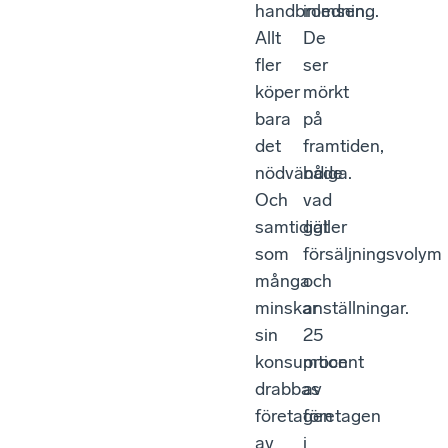
handbromsen.
inledning.
Allt
De
fler
ser
köper
mörkt
bara
på
det
framtiden,
nödvändiga.
både
Och
vad
samtidigt
gäller
som
försäljningsvolym
många
och
minskar
anställningar.
sin
25
konsumtion
procent
drabbas
av
företagen
företagen
av
i