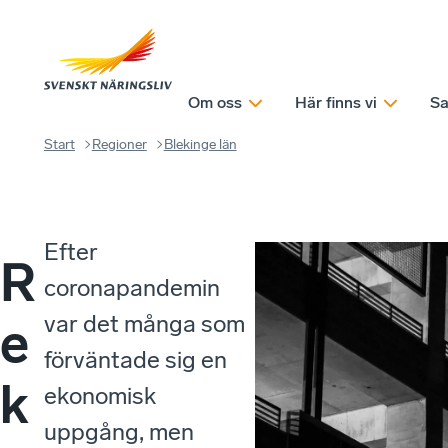
Om oss
Här finns vi
Sa
Start
Regioner
Blekinge län
Efter
R
coronapandemin
var det många som
e
förväntade sig en
k
ekonomisk
uppgång, men