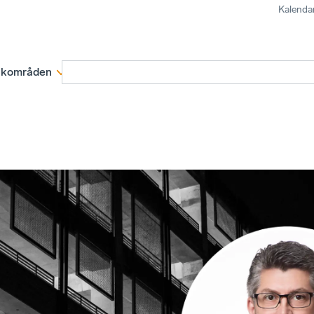
Kalenda
kområden
Medlemskap
Rapporter och remissva