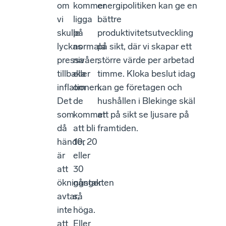
om
kommer
energipolitiken kan ge en
vi
ligga
bättre
skulle
på
produktivitetsutveckling
lyckas
normala
på sikt, där vi skapar ett
pressa
nivåer,
större värde per arbetad
tillbaka
eller
timme. Kloka beslut idag
inflationen.
om
kan ge företagen och
Det
de
hushållen i Blekinge skäl
som
kommer
att på sikt se ljusare på
då
att bli
framtiden.
händer
10, 20
är
eller
att
30
ökningstakten
gånger
avtar,
så
inte
höga.
att
Eller