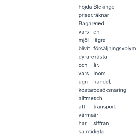
höjda
Blekinge
priser.
räknar
Bagaren
med
vars
en
mjöl
lägre
blivit
försäljningsvolym
dyrare
nästa
och
år.
vars
Inom
ugn
handel,
kostar
besöksnäring
alltmer
och
att
transport
värma
är
har
siffran
samtidigt
hela