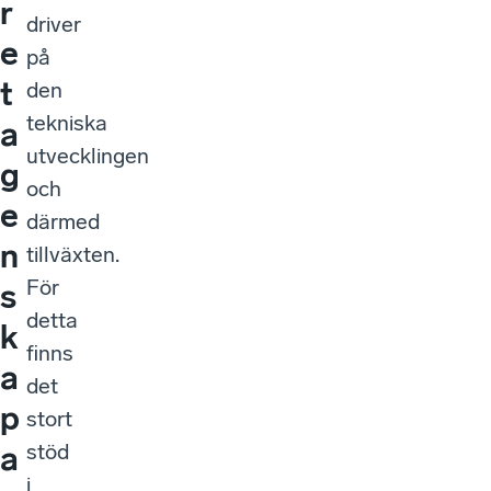
r
driver
e
på
t
den
tekniska
a
utvecklingen
g
och
e
därmed
n
tillväxten.
För
s
detta
k
finns
a
det
p
stort
stöd
a
i