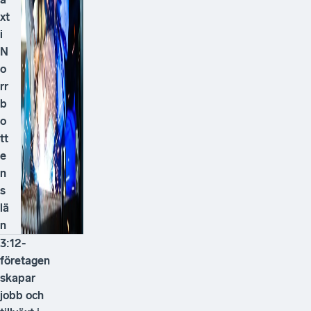
xt
i
N
o
rr
b
o
tt
e
n
s
lä
n
3:12-
företagen
skapar
jobb och