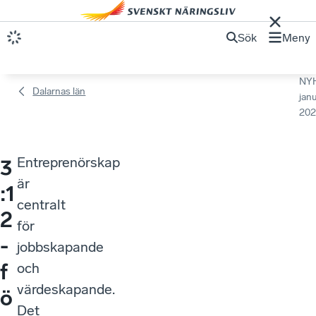
Sök
Meny
NY
Dalarnas län
janu
202
Entreprenörskap
3
är
:1
centralt
2
för
-
jobbskapande
f
och
värdeskapande.
ö
Det