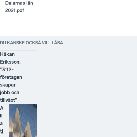
Dalarnas län
2021.pdf
DU KANSKE OCKSÅ VILL LÄSA
Håkan
Eriksson:
”3:12-
företagen
skapar
jobb och
tillväxt”
A
ll
a
tj