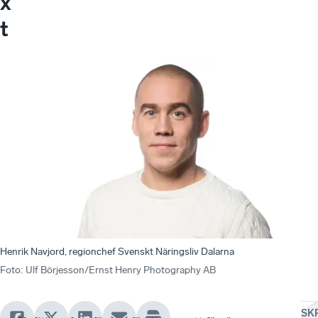
x
t
Henrik Navjord, regionchef Svenskt Näringsliv Dalarna
Foto
:
Ulf Börjesson/Ernst Henry Photography AB
SK