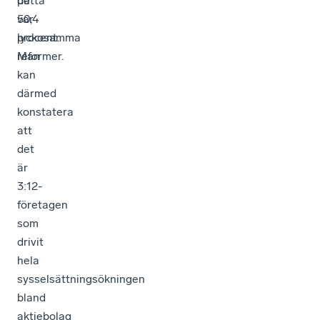
detta
på
var
50,4
lyckosamma
procent.
reformer.
Man
kan
därmed
konstatera
att
det
är
3:12­-
företagen
som
drivit
hela
sysselsättningsökningen
bland
aktiebolag