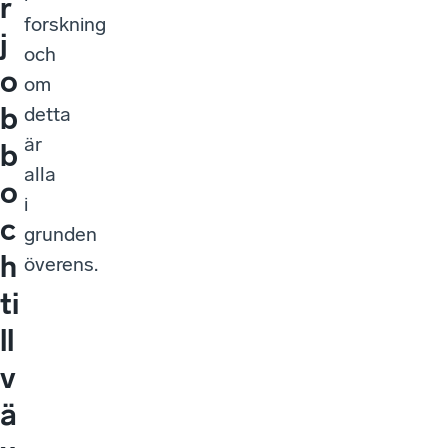
r
forskning
j
och
o
om
b
detta
är
b
alla
o
i
c
grunden
h
överens.
ti
ll
v
ä