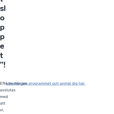
sl
o
p
p
e
t
”!
Eftermiddagen
Läs mer om programmet och anmäl dig här.
avslutas
med
att
vi,