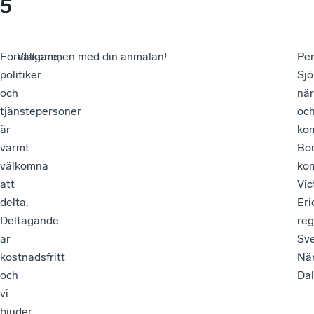
5
Företagare,
Välkommen med din anmälan!
Pe
politiker
Sjö
och
när
tjänstepersoner
oc
är
ko
varmt
Bo
välkomna
ko
att
Vic
delta.
Eri
Deltagande
reg
är
Sv
kostnadsfritt
När
och
Da
vi
bjuder