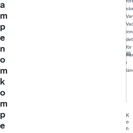
för
a
väx
m
Var
Va
p
inn
e
det
n
för
fra
o
i
m
län
k
o
m
p
K
o
e
n