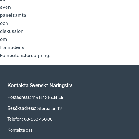
även
panelsamtal
och
diskussion
om
framtidens
kompetensförsörjning.
Kontakta Svenskt Näringsliv
Postadress
:
114 82 Stockholm
Besöksadress
:
Storgatan 19
Telefon
:
08-553 430 00
Kontakta oss