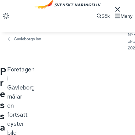
Sök
Meny
NY
Gävleborgs län
okt
202
Företagen
P
i
r
Gävleborg
e
målar
s
en
s
fortsatt
dyster
a
bild