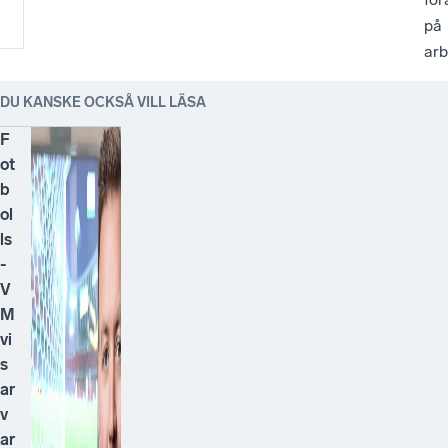
på
ar
DU KANSKE OCKSÅ VILL LÄSA
F
ot
b
ol
ls
-
V
M
vi
s
ar
v
ar