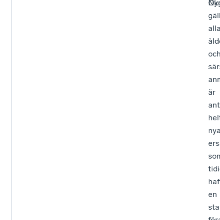
Ök
Nyg
gäl
all
åld
oc
sär
an
är
ant
hel
ny
ers
so
tid
haf
en
sta
för