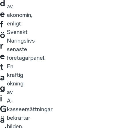
d
av
e
ekonomin,
f
enligt
Svenskt
ö
Näringslivs
r
senaste
e
företagarpanel.
t
En
kraftig
a
ökning
g
av
i
A-
G
kasseersättningar
bekräftar
ä
bilden.