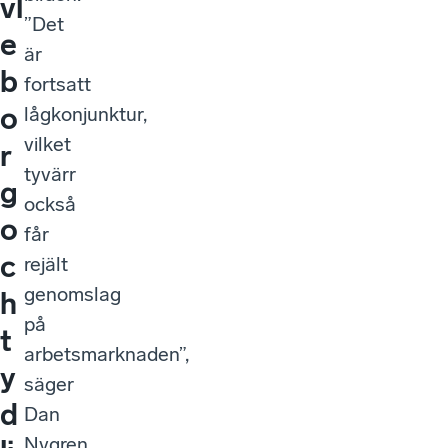
vl
”Det
e
är
b
fortsatt
o
lågkonjunktur,
vilket
r
tyvärr
g
också
o
får
c
rejält
genomslag
h
på
t
arbetsmarknaden”,
y
säger
d
Dan
Nygren,