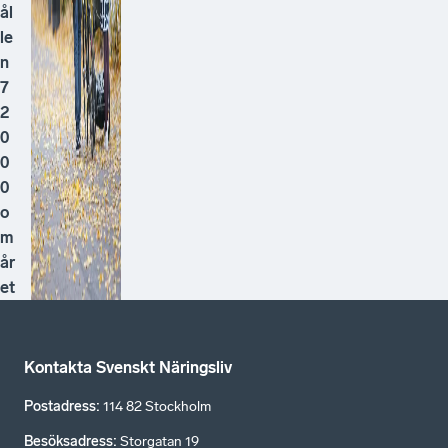
ål
le
n
7
2
0
0
0
o
m
år
et
Kontakta Svenskt Näringsliv
Postadress
:
114 82 Stockholm
Besöksadress
:
Storgatan 19