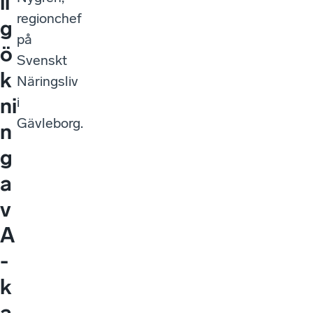
li
regionchef
g
på
ö
Svenskt
k
Näringsliv
ni
i
Gävleborg.
n
g
a
v
A
-
k
a