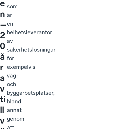
e
som
n
är
–
en
helhetsleverantör
2
av
0
säkerhetslösningar
å
för
r
exempelvis
väg-
a
och
v
byggarbetsplatser,
ti
bland
ll
annat
genom
v
att