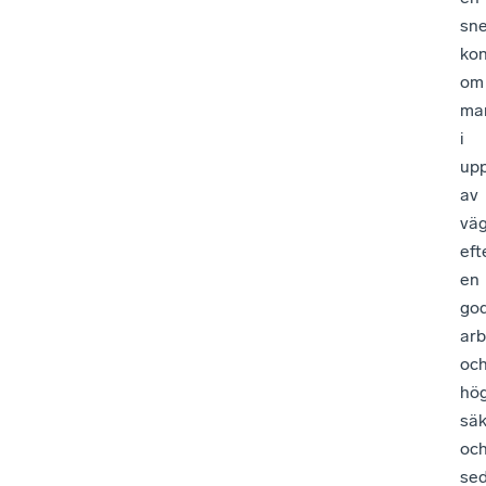
sne
ko
om
ma
i
upp
av
vä
eft
en
go
arb
oc
hö
säk
oc
se