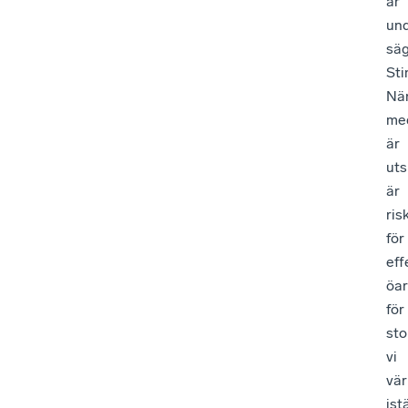
är
un
sä
Sti
Nä
me
är
uts
är
ris
för
eff
öar
för
sto
vi
vär
ist