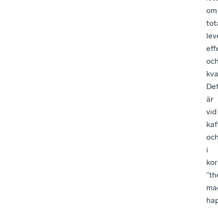
om
tot
lev
eff
oc
kva
De
är
vid
ka
oc
i
kor
”th
ma
hap