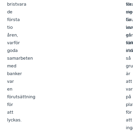
bristvara
för
vis
de
me
sig
första
Gr
ha
tio
lev
var
åren,
går
en
varför
för
väl
goda
ind
str
samarbeten
så
med
gr
banker
är
var
att
en
var
förutsättning
på
för
pla
att
för
lyckas.
att
ing