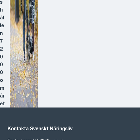
s
h
ål
le
n
7
2
0
0
0
o
m
år
et
Kontakta Svenskt Näringsliv