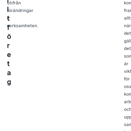
l
utifrån
ko
l
förändringar
fra
t
i
allt
verksamheten.
när
f
det
ö
gäl
r
det
e
so
t
är
a
vik
för
g
oss
ko
arb
oc
upp
sa