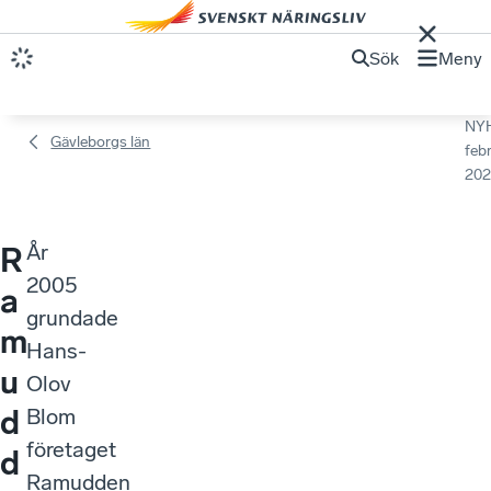
Sök
Meny
NY
Gävleborgs län
febr
202
År
R
2005
a
grundade
m
Hans-
u
Olov
d
Blom
företaget
d
Ramudden