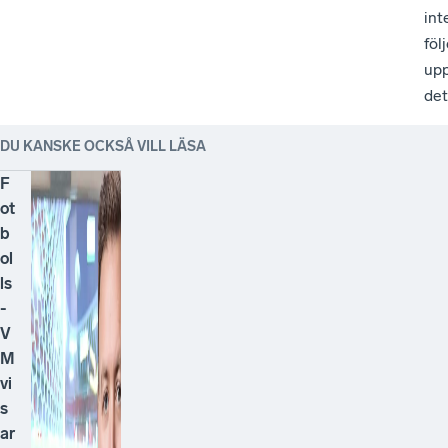
int
föl
up
det
DU KANSKE OCKSÅ VILL LÄSA
F
ot
b
ol
ls
-
V
M
vi
s
ar