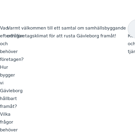
Vad
Varmt välkommen till ett samtal om samhällsbyggande
Må
efterfrågar
och företagsklimat för att rusta Gävleborg framåt!
Ko
och
oc
behöver
tjä
företagen?
Hur
bygger
vi
Gävleborg
hållbart
framåt?
Vilka
frågor
behöver