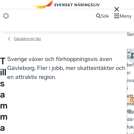
Sök
Meny
Se
Gävleborgs län
Sam
Sverige växer och förhoppningsvis även
T
bef
Gävleborg. Fler i jobb, mer skatteintäkter och
ill
vi
en attraktiv region.
os
s
i
a
ett
m
osä
läg
m
där
a
fok