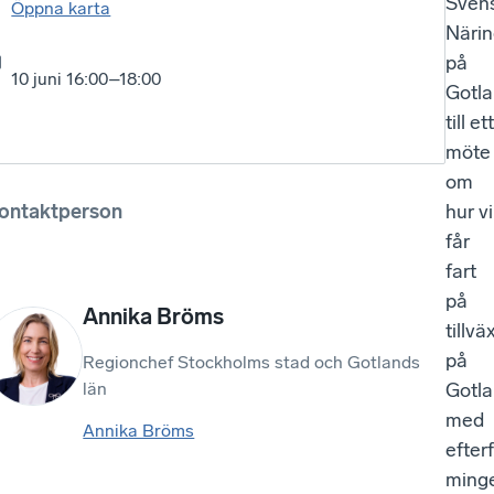
Sven
Öppna karta
Närin
på
10 juni 16:00–18:00
Gotl
till ett
möte
om
ontaktperson
hur vi
får
fart
på
Annika Bröms
tillvä
på
Regionchef Stockholms stad och Gotlands
län
Gotla
med
Annika Bröms
efter
minge