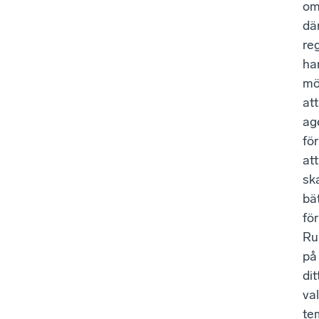
om
dä
re
ha
mö
att
ag
för
att
sk
bä
för
Ru
på
dit
va
te