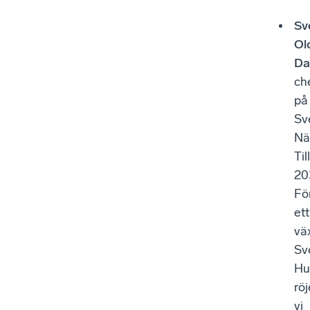
Sv
Ol
Da
ch
på
Sv
När
Ti
20
Fö
ett
vä
Sv
Hu
röj
vi