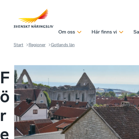
Om oss
Här finns vi
Sa
Start
Regioner
Gotlands län
F
ö
r
e