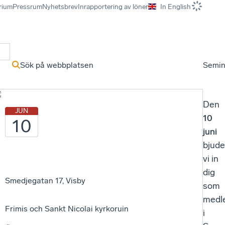
rium
Pressrum
Nyhetsbrev
Inrapportering av löner
In English
r
Sök på webbplatsen
Semin
Den
JUN
10
10
juni
bjude
vi in
dig
Smedjegatan 17, Visby
som
medl
Frimis och Sankt Nicolai kyrkoruin
i