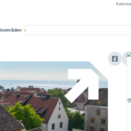
Kalenda
kområden
Medlemskap
Rapporter och remissva