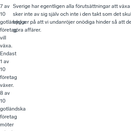
7 av
Sverige har egentligen alla förutsättningar att väx
10
sker inte av sig själv och inte i den takt som det sk
gotländska
bygger på att vi undanröjer onödiga hinder så att det
företag
göra affärer.
vill
växa.
Endast
1 av
10
företag
växer.
8 av
10
gotländska
företag
möter