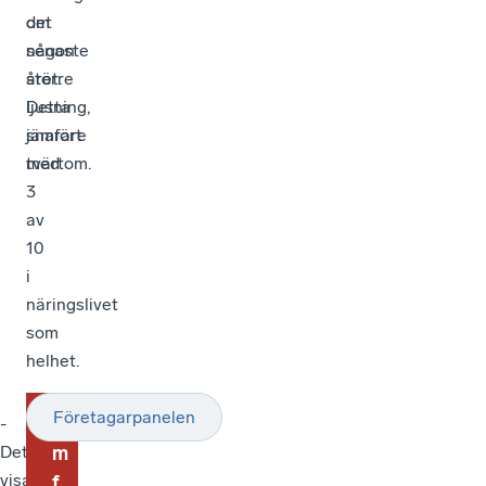
det
om
senaste
någon
året.
större
Detta
ljusning,
jämfört
snarare
med
tvärtom.
3
av
10
i
näringslivet
som
helhet.
Företagarpanelen
O
-
Det
m
visar
f