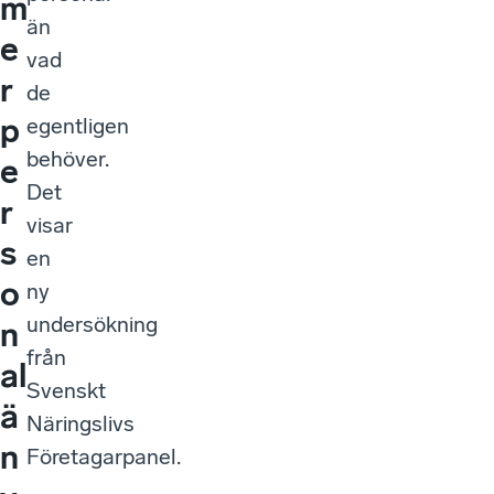
m
än
e
vad
r
de
p
egentligen
behöver.
e
Det
r
visar
s
en
o
ny
undersökning
n
från
al
Svenskt
ä
Näringslivs
n
Företagarpanel.