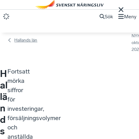
Sök
Meny
NY
Hallands län
okt
202
Fortsatt
H
mörka
al
siffror
lä
för
n
investeringar,
d
försäljningsvolymer
och
s
anställda