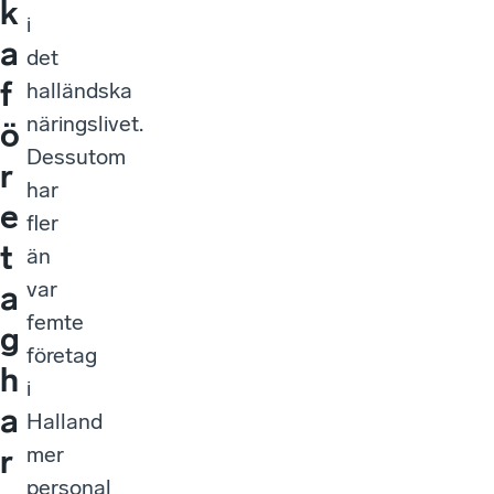
k
i
a
det
f
halländska
näringslivet.
ö
Dessutom
r
har
e
fler
t
än
var
a
femte
g
företag
h
i
a
Halland
mer
r
personal