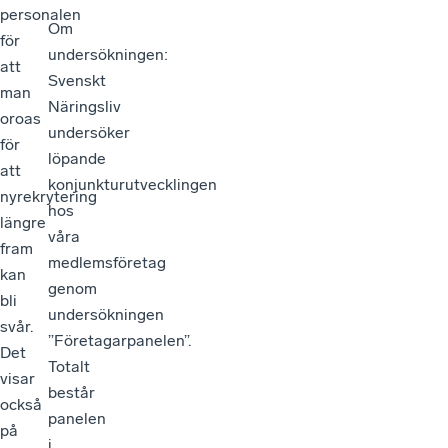
personalen
Om
för
undersökningen:
att
Svenskt
man
Näringsliv
oroas
undersöker
för
löpande
att
konjunkturutvecklingen
nyrekrytering
hos
längre
våra
fram
medlemsföretag
kan
genom
bli
undersökningen
svår.
”Företagarpanelen”.
Det
Totalt
visar
består
också
panelen
på
i