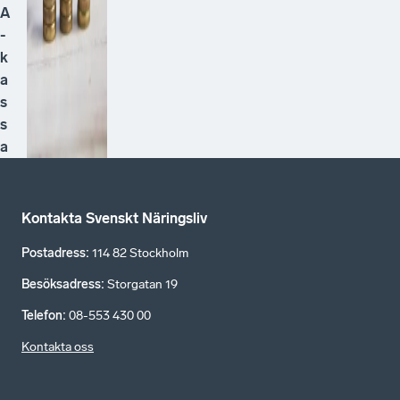
A
-
k
a
s
s
a
Kontakta Svenskt Näringsliv
Postadress
:
114 82 Stockholm
Besöksadress
:
Storgatan 19
Telefon
:
08-553 430 00
Kontakta oss